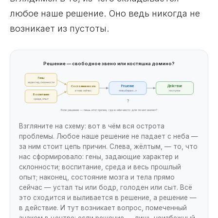
любое наше решение. Оно ведь никогда не
возникает из пустоты.
Решение — свободное звено или костяшка домино?
Гены
характер, склонности
Состояние мозга
Решение
Действие
и тела сейчас
«я выбираю…»
поступок
Воспитание
среда, опыт
?
Если решение — лишь итог причин, где в нём место для «я мог иначе»?
Взгляните на схему: вот в чём вся острота
проблемы. Любое наше решение не падает с неба —
за ним стоит цепь причин. Слева, жёлтым, — то, что
нас сформировало: гены, задающие характер и
склонности; воспитание, среда и весь прошлый
опыт; наконец, состояние мозга и тела прямо
сейчас — устал ты или бодр, голоден или сыт. Всё
это сходится и выливается в решение, а решение —
в действие. И тут возникает вопрос, помеченный