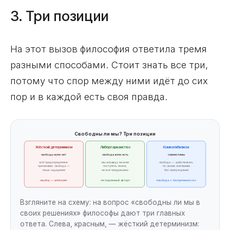
3. Три позиции
На этот вызов философия ответила тремя
разными способами. Стоит знать все три,
потому что спор между ними идёт до сих
пор и в каждой есть своя правда.
Свободны ли мы? Три позиции
Жёсткий детерминизм
Либертарианство
Компатибилизм
свободы воли нет
свобода воли есть
совместимы
всё предопределено
мы вправду можем
свобода — действовать
причинами; свобода —
поступить иначе;
по своим желаниям
лишь ощущение
не всё предрешено
без принуждения
«выбор — иллюзия»
«я подлинный автор»
«свобода ≠ беспричинность»
Взгляните на схему: на вопрос «свободны ли мы в
своих решениях» философы дают три главных
ответа. Слева, красным, — жёсткий детерминизм: