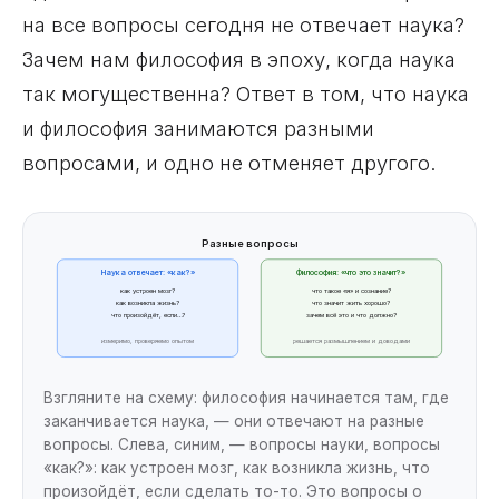
на все вопросы сегодня не отвечает наука?
Зачем нам философия в эпоху, когда наука
так могущественна? Ответ в том, что наука
и философия занимаются разными
вопросами, и одно не отменяет другого.
Разные вопросы
Наука отвечает: «как?»
Философия: «что это значит?»
как устроен мозг?
что такое «я» и сознание?
как возникла жизнь?
что значит жить хорошо?
что произойдёт, если…?
зачем всё это и что должно?
измеримо, проверяемо опытом
решается размышлением и доводами
Взгляните на схему: философия начинается там, где
заканчивается наука, — они отвечают на разные
вопросы. Слева, синим, — вопросы науки, вопросы
«как?»: как устроен мозг, как возникла жизнь, что
произойдёт, если сделать то-то. Это вопросы о