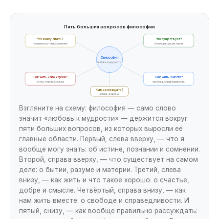
Пять больших вопросов философии
Что я могу знать?
Что существует?
познание, истина, сомнение
бытие, разум, материя
Философия
любовь к мудрости
Как жить и что хорошо?
Как жить вместе?
этика, счастье, смысл
свобода, справедливость
Как рассуждать?
логика, доводы
Взгляните на схему: философия — само слово
значит «любовь к мудрости» — держится вокруг
пяти больших вопросов, из которых выросли её
главные области. Первый, слева вверху, — что я
вообще могу знать: об истине, познании и сомнении.
Второй, справа вверху, — что существует на самом
деле: о бытии, разуме и материи. Третий, слева
внизу, — как жить и что такое хорошо: о счастье,
добре и смысле. Четвёртый, справа внизу, — как
нам жить вместе: о свободе и справедливости. И
пятый, снизу, — как вообще правильно рассуждать: