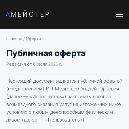
А
МЕЙСТЕР
Главная
/
Оферта
Публичная оферта
Редакция от 6 июля 2026 г.
Настоящий документ является публичной офертой
(предложением) ИП Медведев Андрей Юрьевич
(далее — «Исполнитель») заключить договор
возмездного оказания услуг на изложенных ниже
условиях с любым дееспособным физическим
лицом (далее — «Пользователь»).