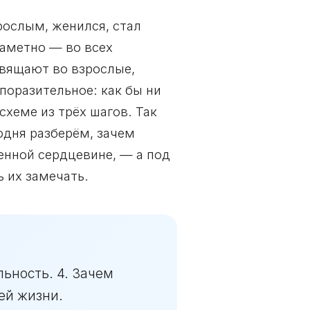
рослым, женился, стал
заметно — во всех
свящают во взрослые,
поразительное: как бы ни
схеме из трёх шагов. Так
одня разберём, зачем
венной сердцевине, — а под
ь их замечать.
льность. 4. Зачем
ей жизни.