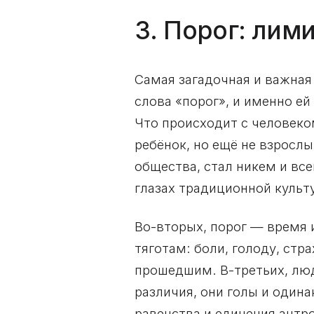
3. Порог: лим
Самая загадочная и важная 
слова «порог», и именно ей
Что происходит с человеком
ребёнок, но ещё не взрослы
общества, стал никем и вс
глазах традиционной куль
Во-вторых, порог — время 
тяготам: боли, голоду, стр
прошедшим. В-третьих, люд
различия, они голы и одина
равенства и единения антр