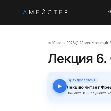
А
МЕЙСТЕР
К
📅 19 июля 2026
⏱️ 23 мин чтения
🎓 
Лекция 6.
🎧 АУДИОВЕРСИЯ
▶
Лекцию читает Фре
Нажмите ▶ — слушайте как