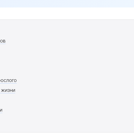
дов
рослого
 жизни
и