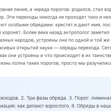
вная линия, а череда порогов: родился, стал вз
ер. Эти переходы никогда не проходят тихо и не
яют особыми обрядами: крестят и дают имя, по
 хоронят. Более века назад антрополог заметил 
азных народов, устроены они по одной и той же 
асивых открытий науки — обряды перехода. Сег
как они устроены и что происходит в их таинст
изнь полна таких порогов, просто мы разучилис
реходов. 2. Три фазы обряда. 3. Порог: лимина
иация: как делают взрослого. 6. Обряды в наш