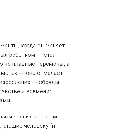
менты, когда он меняет
был ребёнком — стал
 не плавные перемены, а
самотёк — оно отмечает
взросление — обряды
ранстве и времени:
лами.
рытие: за их пёстрым
огающие человеку (и