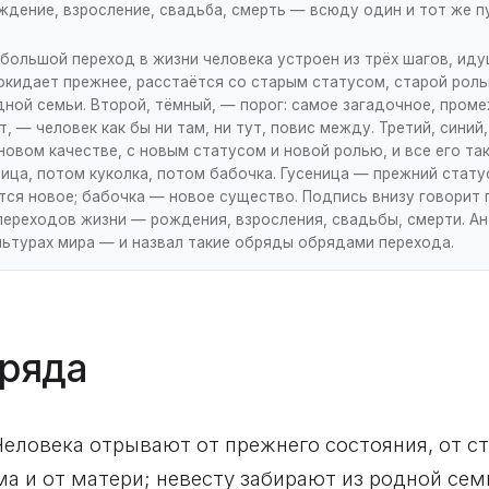
ждение, взросление, свадьба, смерть — всюду один и тот же п
 большой переход в жизни человека устроен из трёх шагов, иду
покидает прежнее, расстаётся со старым статусом, старой рол
дной семьи. Второй, тёмный, — порог: самое загадочное, пром
т, — человек как бы ни там, ни тут, повис между. Третий, синий
овом качестве, с новым статусом и новой ролью, и все его та
ница, потом куколка, потом бабочка. Гусеница — прежний статус
тся новое; бабочка — новое существо. Подпись внизу говорит г
переходов жизни — рождения, взросления, свадьбы, смерти. Ан
льтурах мира — и назвал такие обряды обрядами перехода.
бряда
еловека отрывают от прежнего состояния, от ст
ма и от матери; невесту забирают из родной се