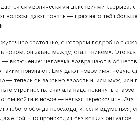
ждается символическими действиями разрыва: с
 волосы, дают понять — прежнего тебя больше н
й.
ежуточное состояние, о котором подробно скаже
 в новом, он завис между, стал «никем». Это как
за — включение: человека возвращают в общество
го таким признают. Ему дают новое имя, новую о
р — теперь он законно взрослый, или муж, или 
тьте стройность: сначала надо покинуть старое,
отом войти в новое — нельзя перескочить. Эта 
ет любого обряда перехода, и, если вдуматься, 
даже той, что происходит без всяких ритуалов.