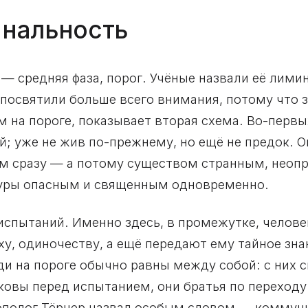
инальность
— средняя фаза, порог. Учёные назвали её лими
 посвятили больше всего внимания, потому что з
 на пороге, показывает вторая схема. Во-первых
й; уже не жив по-прежнему, но ещё не предок. О
ем сразу — а потому существом странным, неопр
туры опасным и священным одновременно.
испытаний. Именно здесь, в промежутке, челове
аху, одиночеству, а ещё передают ему тайное зна
и на пороге обычно равны между собой: с них с
ковы перед испытанием, они братья по переходу
ополог Тёрнер назвал особым словом — коммунит