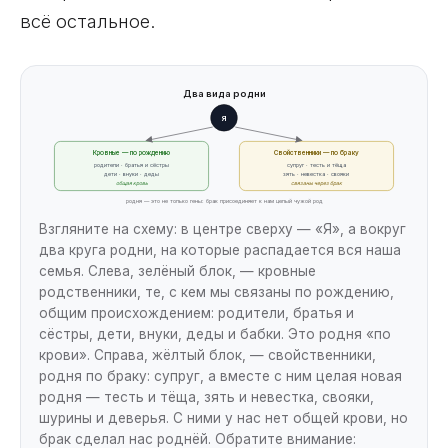
всё остальное.
Два вида родни
Я
Кровные — по рождению
Свойственники — по браку
родители · братья и сёстры
супруг · тесть и тёща
дети · внуки · деды
зять · невестка · свояки
общая кровь
связаны через брак
родня — это не только гены: брак присоединяет к нам целый чужой род
Взгляните на схему: в центре сверху — «Я», а вокруг
два круга родни, на которые распадается вся наша
семья. Слева, зелёный блок, — кровные
родственники, те, с кем мы связаны по рождению,
общим происхождением: родители, братья и
сёстры, дети, внуки, деды и бабки. Это родня «по
крови». Справа, жёлтый блок, — свойственники,
родня по браку: супруг, а вместе с ним целая новая
родня — тесть и тёща, зять и невестка, свояки,
шурины и деверья. С ними у нас нет общей крови, но
брак сделал нас роднёй. Обратите внимание: