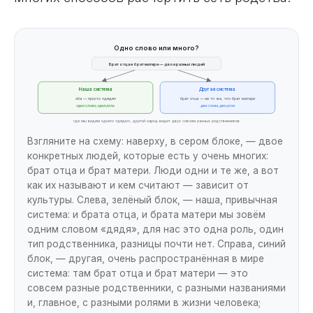
Одно слово или много?
Брат отца и брат матери — двое разных людей
Наша система
Другая система
оба — просто «дядя»
брат отца — не то же, что брат матери
одно слово, одна роль
два слова, две роли
где мы видим одного «дядю», другой народ видит двух совсем разных родственников
Взгляните на схему: наверху, в сером блоке, — двое
конкретных людей, которые есть у очень многих:
брат отца и брат матери. Люди одни и те же, а вот
как их называют и кем считают — зависит от
культуры. Слева, зелёный блок, — наша, привычная
система: и брата отца, и брата матери мы зовём
одним словом «дядя», для нас это одна роль, один
тип родственника, разницы почти нет. Справа, синий
блок, — другая, очень распространённая в мире
система: там брат отца и брат матери — это
совсем разные родственники, с разными названиями
и, главное, с разными ролями в жизни человека;