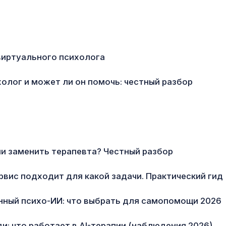
виртуального психолога
олог и может ли он помочь: честный разбор
ли заменить терапевта? Честный разбор
ервис подходит для какой задачи. Практический гид
нный психо-ИИ: что выбрать для самопомощи 2026
и: что работает в AI-терапии (наблюдения 2026)