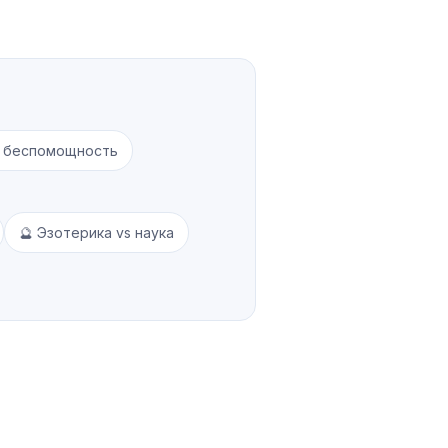
и беспомощность
🔮 Эзотерика vs наука