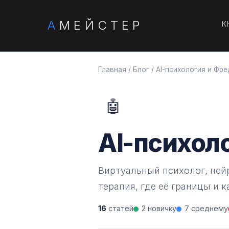
А
МЕЙСТЕР
К
Главная
/
Блог
/
AI-психология и Фре
🤖
AI-психол
Виртуальный психолог, ней
терапия, где её границы и к
16
статей
2 новичку
7 среднему