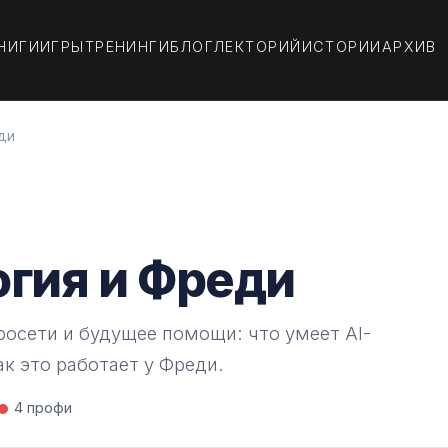
НИГИ
ИГРЫ
ТРЕНИНГИ
БЛОГ
ЛЕКТОРИЙ
ИСТОРИИ
АРХИВ
ди
огия и Фреди
росети и будущее помощи: что умеет AI-
ак это работает у Фреди.
4 профи