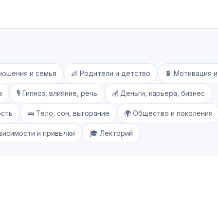
ношения и семья
👶 Родители и детство
🔋 Мотивация 
а
🎙️ Гипноз, влияние, речь
💰 Деньги, карьера, бизнес
ость
🛌 Тело, сон, выгорание
🌍 Общество и поколения
ависимости и привычки
🎓 Лекторий