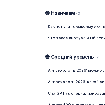
🟢 Новичкам
· 2
Как получить максимум от 
Что такое виртуальный псих
🔵 Средний уровень
· 7
AI-психолог в 2026: можно 
AI-психологи 2026: какой с
ChatGPT vs специализирова
Анализ 500 диалогов с Фред