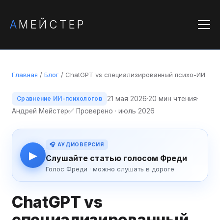
А
МЕЙСТЕР
Главная
/
Блог
/ ChatGPT vs специализированный психо-ИИ
21 мая 2026
·
20 мин чтения
·
Сравнение ИИ-психологов
Андрей Мейстер
✅ Проверено · июль 2026
🎧 АУДИОВЕРСИЯ
▶
Слушайте статью голосом Фреди
Голос Фреди · можно слушать в дороге
ChatGPT vs
специализированный