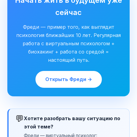
Начать жить в будущем уже
сейчас
Фреди — пример того, как выглядит
психология ближайших 10 лет. Регулярная
работа с виртуальным психологом +
биохакинг + работа со средой =
настоящий путь.
Открыть Фреди →
💬
Хотите разобрать вашу ситуацию по
этой теме?
Фреди — виртуальный психолог: