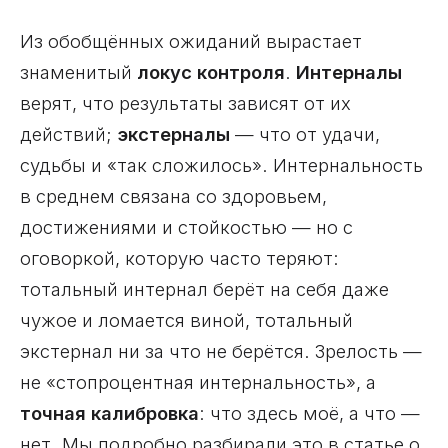
Из обобщённых ожиданий вырастает
знаменитый
локус контроля
.
Интерналы
верят, что результаты зависят от их
действий;
экстерналы
— что от удачи,
судьбы и «так сложилось». Интернальность
в среднем связана со здоровьем,
достижениями и стойкостью — но с
оговоркой, которую часто теряют:
тотальный интернал берёт на себя даже
чужое и ломается виной, тотальный
экстернал ни за что не берётся. Зрелость —
не «стопроцентная интернальность», а
точная калибровка
: что здесь моё, а что —
нет. Мы подробно разбирали это в статье о