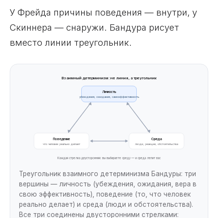
У Фрейда причины поведения — внутри, у
Скиннера — снаружи. Бандура рисует
вместо линии треугольник.
Взаимный детерминизм: не линия, а треугольник
Личность
убеждения, ожидания, самоэффективность
Поведение
Среда
что человек реально делает
люди, реакции, обстоятельства
Каждая стрелка двусторонняя: вы выбираете среду — и среда лепит вас
Треугольник взаимного детерминизма Бандуры: три
вершины — личность (убеждения, ожидания, вера в
свою эффективность), поведение (то, что человек
реально делает) и среда (люди и обстоятельства).
Все три соединены двусторонними стрелками: