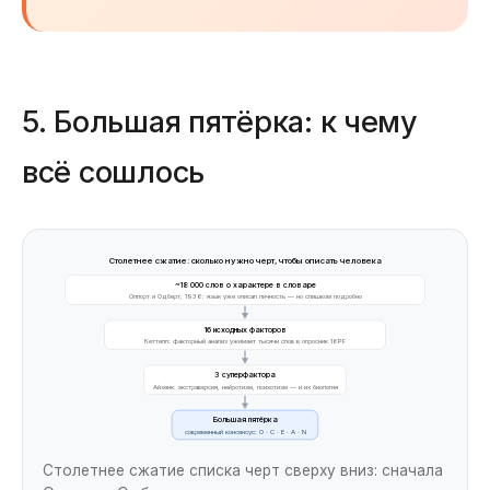
5. Большая пятёрка: к чему
всё сошлось
Столетнее сжатие: сколько нужно черт, чтобы описать человека
~18 000 слов о характере в словаре
Олпорт и Одберт, 1936: язык уже описал личность — но слишком подробно
16 исходных факторов
Кеттелл: факторный анализ ужимает тысячи слов в опросник 16PF
3 суперфактора
Айзенк: экстраверсия, нейротизм, психотизм — и их биология
Большая пятёрка
современный консенсус: O · C · E · A · N
Столетнее сжатие списка черт сверху вниз: сначала