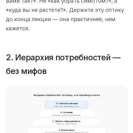
вами так?». Не «как убрать симптом?», а
«куда вы не растёте?». Держите эту оптику
до конца лекции — она практичнее, чем
кажется.
2. Иерархия потребностей —
без мифов
Иерархия потребностей: лестница, а не пирамида-клетка
5. Самоактуализация
стать тем, кем можешь стать
4. Уважение
признание других и самоуважение
3. Любовь и принадлежность
близость, семья, «свои»
2. Безопасность
предсказуемость, жильё, порядок, завтрашний день