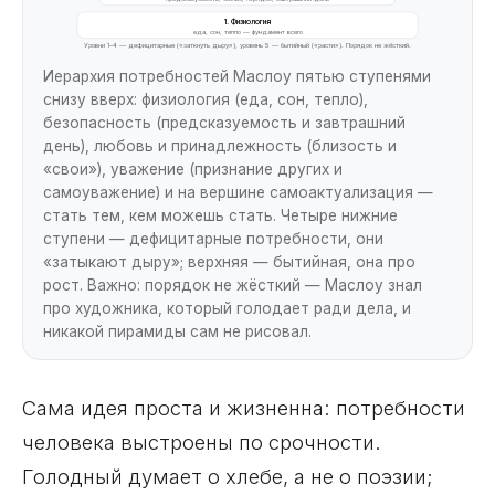
1. Физиология
еда, сон, тепло — фундамент всего
Уровни 1–4 — дефицитарные («заткнуть дыру»), уровень 5 — бытийный («расти»). Порядок не жёсткий.
Иерархия потребностей Маслоу пятью ступенями
снизу вверх: физиология (еда, сон, тепло),
безопасность (предсказуемость и завтрашний
день), любовь и принадлежность (близость и
«свои»), уважение (признание других и
самоуважение) и на вершине самоактуализация —
стать тем, кем можешь стать. Четыре нижние
ступени — дефицитарные потребности, они
«затыкают дыру»; верхняя — бытийная, она про
рост. Важно: порядок не жёсткий — Маслоу знал
про художника, который голодает ради дела, и
никакой пирамиды сам не рисовал.
Сама идея проста и жизненна: потребности
человека выстроены по срочности.
Голодный думает о хлебе, а не о поэзии;