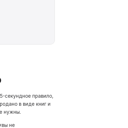
о
 5-секундное правило,
одано в виде книг и
е нужны.
«вы не