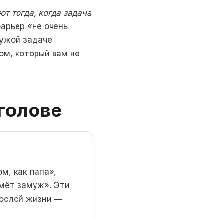
т тогда, когда задача
барьер «не очень
чужой задаче
ом, который вам не
голове
м, как папа»,
ьмёт замуж». Эти
рослой жизни —