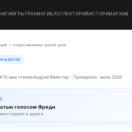
НИГИ
ИГРЫ
ТРЕНИНГИ
БЛОГ
ЛЕКТОРИЙ
ИСТОРИИ
АРХИВ
ация — сопротивление чужой цели
Я И ВОЛЯ
26
·
10 мин чтения
·
Андрей Мейстер
✅ Проверено · июль 2026
Я
атью голосом Фреди
ожно слушать в дороге