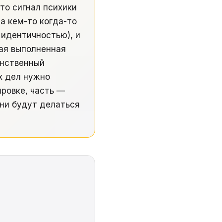
Это сигнал психики
на кем-то когда-то
 идентичностью), и
дая выполненная
инственный
х дел нужно
ровке, часть —
они будут делаться