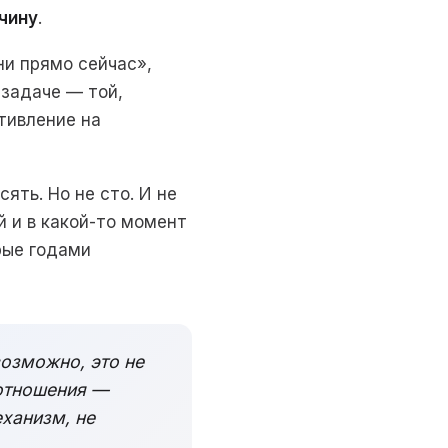
чину
.
ни прямо сейчас»,
 задаче — той,
отивление на
ть. Но не сто. И не
й и в какой-то момент
рые годами
возможно, это не
 отношения —
ханизм, не