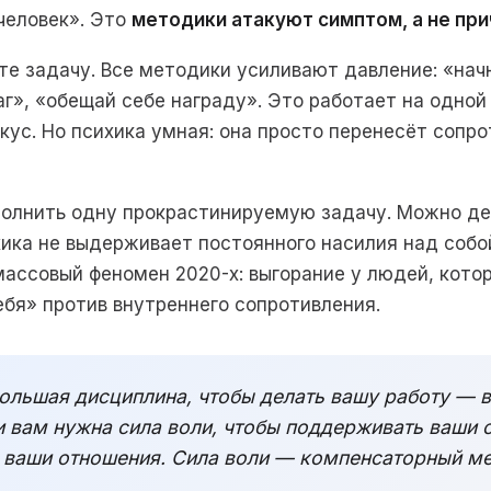
человек». Это
методики атакуют симптом, а не при
те задачу. Все методики усиливают давление: «нач
г», «обещай себе награду». Это работает на одной
окус. Но психика умная: она просто перенесёт сопр
олнить одну прокрастинируемую задачу. Можно деся
хика не выдерживает постоянного насилия над собо
 массовый феномен 2020-х: выгорание у людей, кото
бя» против внутреннего сопротивления.
ольшая дисциплина, чтобы делать вашу работу — 
и вам нужна сила воли, чтобы поддерживать ваши
 ваши отношения. Сила воли — компенсаторный ме