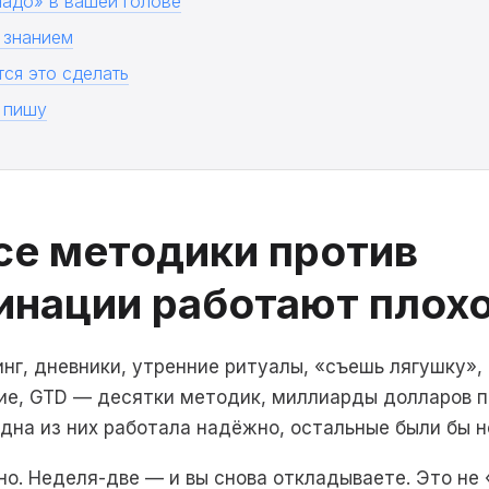
надо» в вашей голове
м знанием
ся это сделать
 пишу
се методики против
инации работают плох
нг, дневники, утренние ритуалы, «съешь лягушку»,
е, GTD — десятки методик, миллиарды долларов пр
одна из них работала надёжно, остальные были бы н
о. Неделя-две — и вы снова откладываете. Это не 