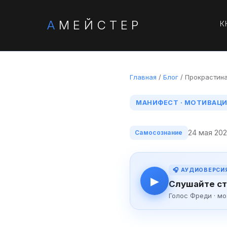
А
МЕЙСТЕР
К
Главная
/
Блог
/ Прокрастин
МАНИФЕСТ · МОТИВАЦИ
24 мая 20
Самосознание
🎧 АУДИОВЕРСИ
▶
Слушайте ст
Голос Фреди · м