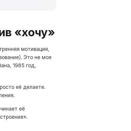
ив «хочу»
утренняя мотивация,
ование). Это не моя
ана, 1985 год,
росто её делаете.
ления.
ачинает её
астроение».