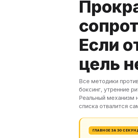
Прокра
сопрот
Если о
цель н
Все методики против
боксинг, утренние р
Реальный механизм н
списка отвалится сам
ГЛАВНОЕ ЗА 30 СЕКУН