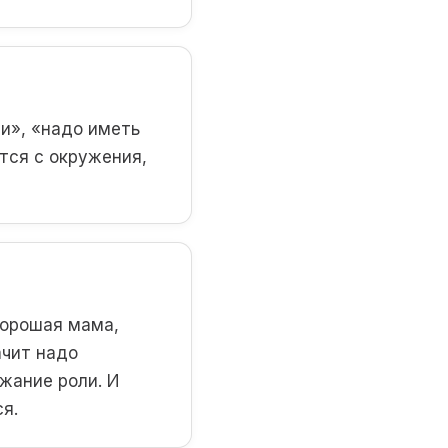
ии», «надо иметь
тся с окружения,
хорошая мама,
ачит надо
ржание роли. И
я.