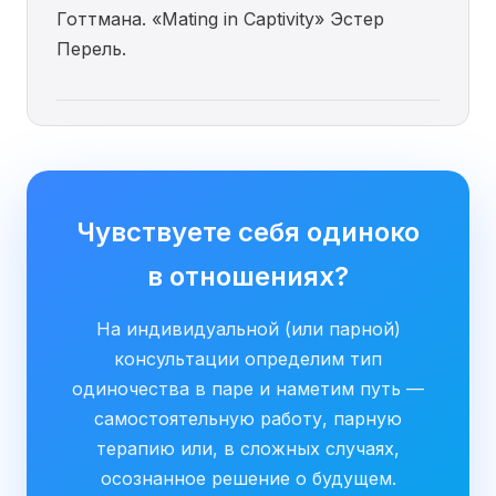
Готтмана. «Mating in Captivity» Эстер
Перель.
Чувствуете себя одиноко
в отношениях?
На индивидуальной (или парной)
консультации определим тип
одиночества в паре и наметим путь —
самостоятельную работу, парную
терапию или, в сложных случаях,
осознанное решение о будущем.