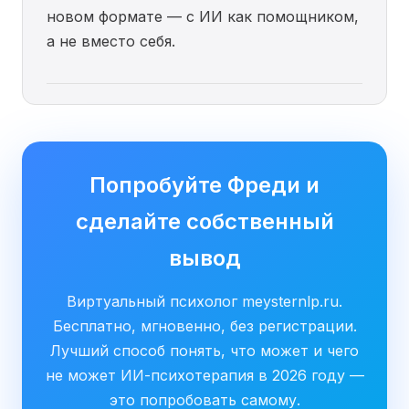
новом формате — с ИИ как помощником,
а не вместо себя.
Попробуйте Фреди и
сделайте собственный
вывод
Виртуальный психолог meysternlp.ru.
Бесплатно, мгновенно, без регистрации.
Лучший способ понять, что может и чего
не может ИИ-психотерапия в 2026 году —
это попробовать самому.