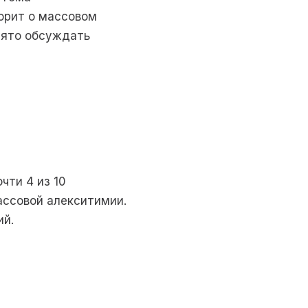
орит о массовом
нято обсуждать
чти 4 из 10
ассовой алекситимии.
ий.