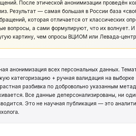
бщений. После этической анонимизации проведён ко
из. Результат — самая большая в России база «св
бращений, которая отличается от классических опр
ые вопросы, а сами формулируют, что их волнует. И
угую картину, чем опросы ВЦИОМ или Левада-центр
ая анонимизация всех персональных данных. Тема
кую категоризацию + ручная валидация на выборке 
зрастная разбивка по добровольно указанным мета
ивается. Все данные деперсонализированы, ни оди
зводится. Это не научная публикация — это аналит
холога.