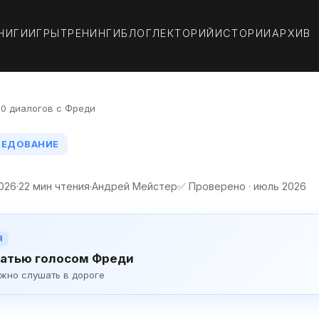
НИГИ
ИГРЫ
ТРЕНИНГИ
БЛОГ
ЛЕКТОРИЙ
ИСТОРИИ
АРХИВ
00 диалогов с Фреди
СЛЕДОВАНИЕ
2026
·
22 мин чтения
·
Андрей Мейстер
✅ Проверено · июль 2026
Я
атью голосом Фреди
ожно слушать в дороге