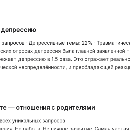
а депрессию
запросов · Депрессивные темы: 22% · Травматическ
йских опросах депрессия была главной заявленной т
ежает депрессию в 1,5 раза. Это отражает реальн
ической неопределённости, и преобладающей реакц
оте — отношения с родителями
всех уникальных запросов
ения. Не работа. Не личное развитие. Самая часта