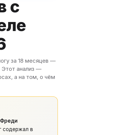
в с
еле
6
огу за 18 месяцев —
 Этот анализ —
сах, а на том, о чём
у Фреди
 содержал в