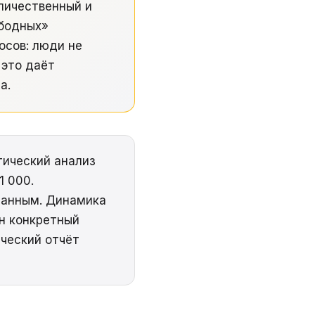
личественный и
ободных»
осов: люди не
 это даёт
а.
тический анализ
1 000.
данным. Динамика
н конкретный
ический отчёт