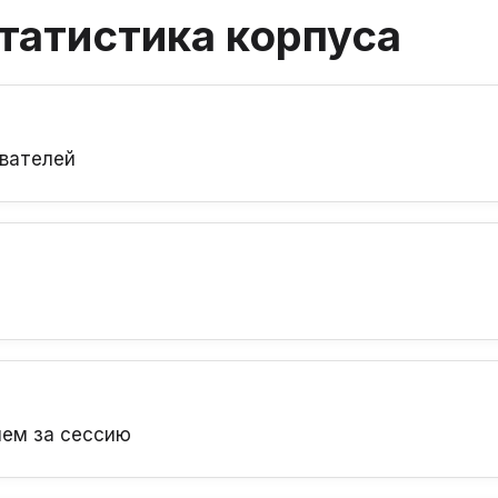
татистика корпуса
ователей
й
нем за сессию