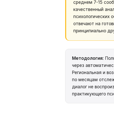
среднем 7-15 соо
качественный анал
психологических о
отвечают на готов
принципиально др
Методология:
Полн
через автоматичес
Региональная и во
по месяцам отслеж
диалог не воспрои
практикующего пси