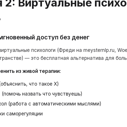
я 2: Виртуальные псих
о
мгновенный доступ без денег
иртуальные психологи (Фреди на meysternlp.ru, Woe
анстве) — это бесплатная альтернатива для боль
енить из живой терапии:
объяснить, что такое X)
 (помочь назвать что чувствуешь)
кол (работа с автоматическими мыслями)
ики саморегуляции