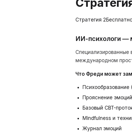
Стратеги
Стратегия 2
Бесплатн
ИИ-психологи — 
Специализированные в
международном простр
Что Фреди может зам
Психообразование (
Прояснение эмоций
Базовый CBT-прото
Mindfulness и техн
Журнал эмоций