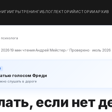
НИГИ
ИГРЫ
ТРЕНИНГИ
БЛОГ
ЛЕКТОРИЙ
ИСТОРИИ
АРХИВ
а психолога
я 2026
·
19 мин чтения
·
Андрей Мейстер
✅ Проверено · июль 2026
Я
атью голосом Фреди
ожно слушать в дороге
лать, если нет д