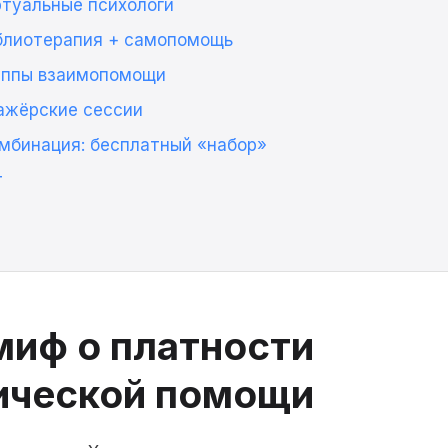
ртуальные психологи
иблиотерапия + самопомощь
руппы взаимопомощи
тажёрские сессии
мбинация: бесплатный «набор»
т
миф о платности
ической помощи