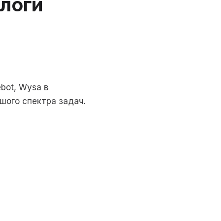
ологи
bot, Wysa в
шого спектра задач.