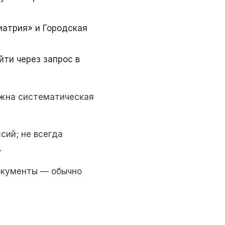
иатрия» и Городская
йти через запрос в
ожна систематическая
сий; не всегда
.
Документы — обычно