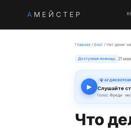
А
МЕЙСТЕР
К
Главная
/
Блог
/ Нет денег н
21 ма
Доступная помощь
🎧 АУДИОВЕРСИ
▶
Слушайте ст
Голос Фреди · м
Что де