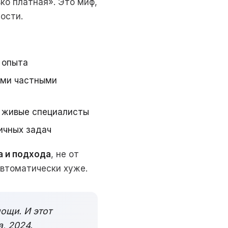
о платная». Это миф,
ости.
 опыта
ыми частными
и живые специалисты
ичных задач
а и подхода
, не от
автоматически хуже.
ощи. И этот
, 2024.