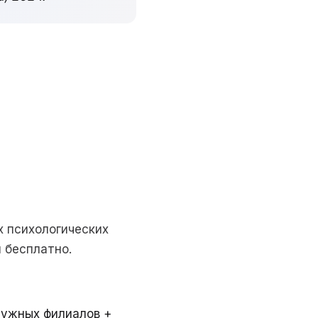
х психологических
 бесплатно.
ружных филиалов +