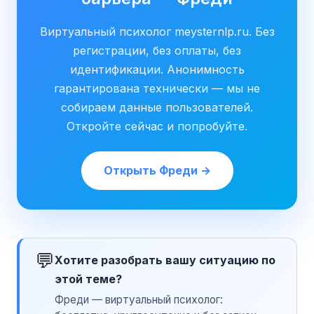
Виртуальный психолог meysternlp.ru. Без
регистрации, без оплаты, без
идентификации. Анонимность
гарантирована технически — мы не
собираем данные пользователей.
Откройте сейчас и попробуйте.
Открыть Фреди →
💬
Хотите разобрать вашу ситуацию по
этой теме?
Фреди — виртуальный психолог: