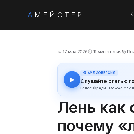
А
МЕЙСТЕР
К
📅 17 мая 2026
⏱️ 11 мин чтения
📚 Пс
🎧 АУДИОВЕРСИЯ
▶
Слушайте статью г
Голос Фреди · можно слуш
Лень как 
почему «л