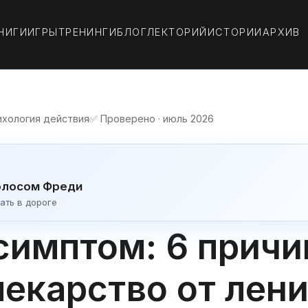
НИГИ
ИГРЫ
ТРЕНИНГИ
БЛОГ
ЛЕКТОРИЙ
ИСТОРИИ
АРХИВ
ихология действия
✅ Проверено · июль 2026
олосом Фреди
ать в дороге
симптом: 6 причи
екарство от лени