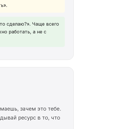
ь».
это сделаю?». Чаще всего
но работать, а не с
имаешь, зачем это тебе.
дывай ресурс в то, что