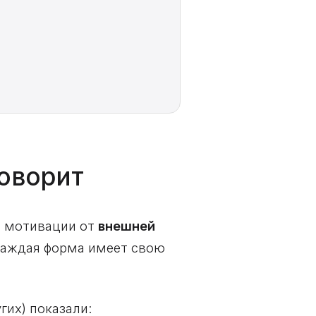
говорит
ум мотивации от
внешней
Каждая форма имеет свою
гих) показали: