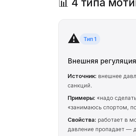
📊 4 типа мот
⚠️
Тип 1
Внешняя регуляци
Источник:
внешнее давл
санкций.
Примеры:
«надо сделать
«занимаюсь спортом, по
Свойства:
работает в мо
давление пропадает — д