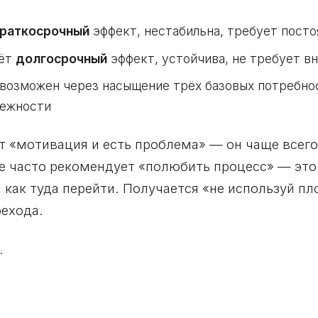
раткосрочный
эффект, нестабильна, требует пост
аёт
долгосрочный
эффект, устойчива, не требует в
озможен через насыщение трёх базовых потребнос
лежности
ит «мотивация и есть проблема» — он чаще все
же часто рекомендует «полюбить процесс» — это
 как туда перейти. Получается «не используй пл
рехода.
.