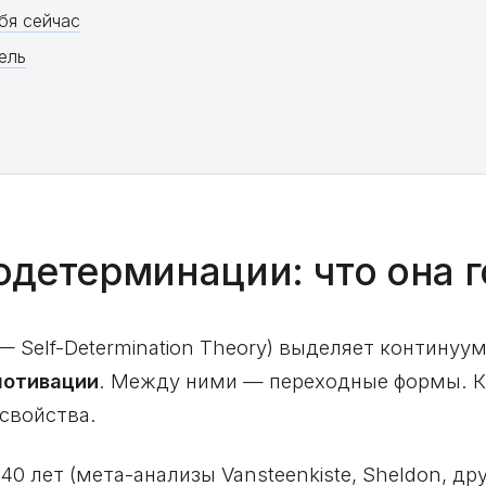
ебя сейчас
ель
одетерминации: что она 
— Self-Determination Theory) выделяет контину
мотивации
. Между ними — переходные формы. 
свойства.
0 лет (мета-анализы Vansteenkiste, Sheldon, дру