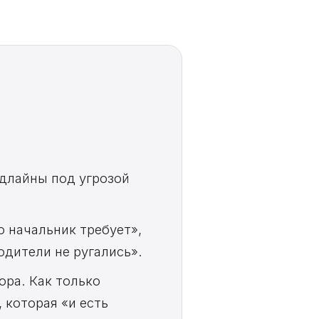
длайны под угрозой
о начальник требует»,
одители не ругались».
ора. Как только
 которая «и есть