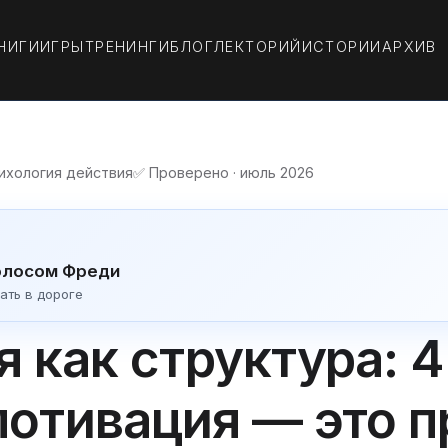
НИГИ
ИГРЫ
ТРЕНИНГИ
БЛОГ
ЛЕКТОРИЙ
ИСТОРИИ
АРХИВ
сихология действия
✅ Проверено · июль 2026
олосом Фреди
ать в дороге
 как структура: 4
мотивация — это 