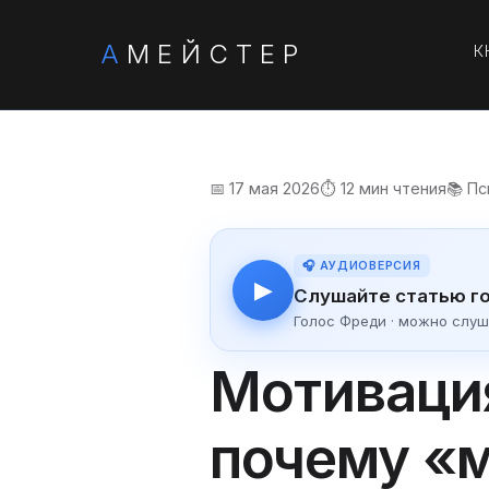
А
МЕЙСТЕР
К
📅 17 мая 2026
⏱️ 12 мин чтения
📚 П
🎧 АУДИОВЕРСИЯ
▶
Слушайте статью г
Голос Фреди · можно слуш
Мотивация
почему «