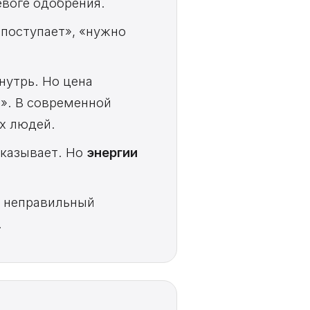
евоге одобрения.
поступает», «нужно
нутрь. Но цена
ё». В современной
х людей.
аказывает. Но
энергии
ы неправильный
.