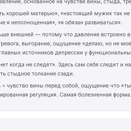
вление, основанное на чувстве вины, стыда, тр
ь хорошей матерью», «настоящий мужик так не 
че я неполноценная», «я обязан развиваться».
ьше внешней — потому что давление встроено в
тревога, выгорание, ощущение «делаю, но не мо
 главных источников депрессии у функциональны
ет когда не следят». Здесь сам себя следит и н
ть стыдное толкание сзади.
ь = чувство вины перед собой, ощущение что «т
ированная регуляция. Самая болезненная форма