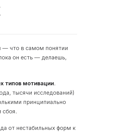
х
я — что в самом понятии
пока он есть — делаешь,
ёх типов мотивации
.
ода, тысячи исследований)
колькими принципиально
 сбоя.
ода от нестабильных форм к