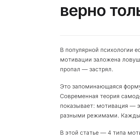
верно тол
В популярной психологии е
мотивации заложена ловушк
пропал — застрял.
Это запоминающаяся форму
Современная теория самоде
показывает: мотивация — э
разными режимами. Каждый
В этой статье — 4 типа мот