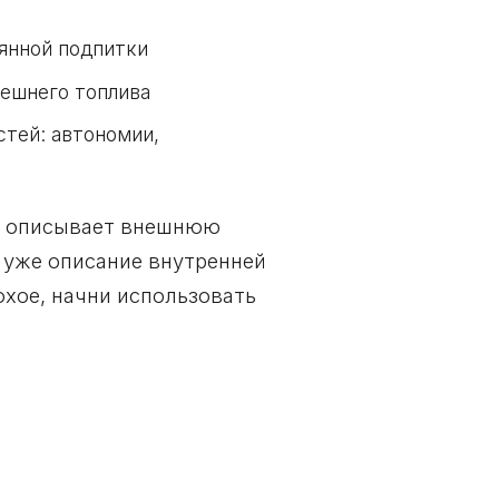
оянной подпитки
нешнего топлива
тей: автономии,
го описывает внешнюю
 уже описание внутренней
охое, начни использовать