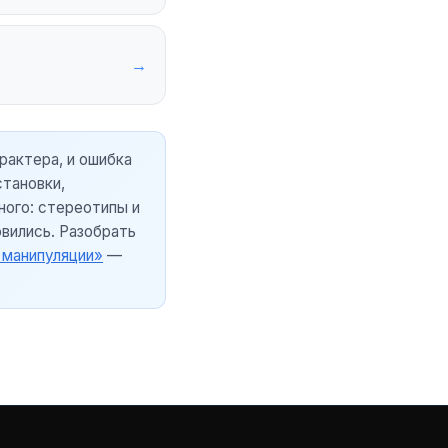
→
рактера, и ошибка
становки,
ного: стереотипы и
овились. Разобрать
 манипуляции»
—