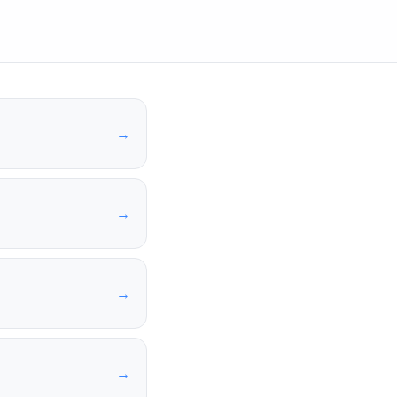
→
→
→
→