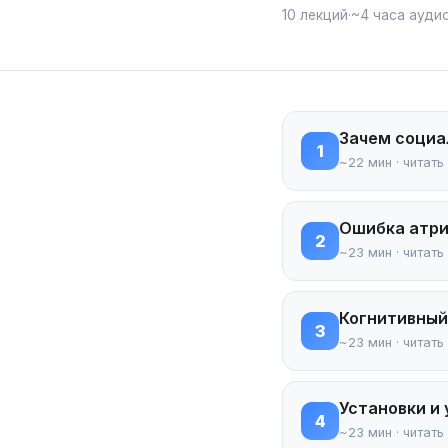
10 лекций
·
~4 часа ауди
Зачем социа
1
~22 мин · читать
Ошибка атри
2
~23 мин · читать
Когнитивный
3
~23 мин · читать
Установки и
4
~23 мин · читать