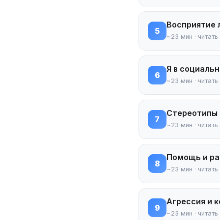
Восприятие 
5
~23 мин · читать
Я в социаль
6
~23 мин · читать
Стереотипы 
7
~23 мин · читать
Помощь и ра
8
~23 мин · читать
Агрессия и 
9
~23 мин · читать