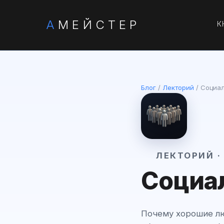
А
МЕЙСТЕР
К
Блог
/
Лекторий
/ Социал
🎓 ЛЕКТОРИЙ 
Социа
Почему хорошие лю