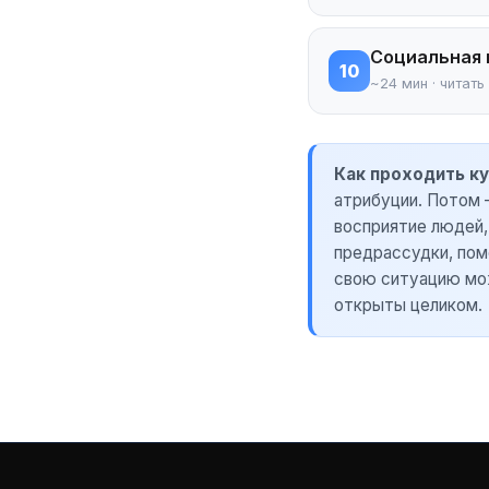
Социальная 
10
~24 мин · читать
Как проходить ку
атрибуции. Потом 
восприятие людей,
предрассудки, пом
свою ситуацию м
открыты целиком.