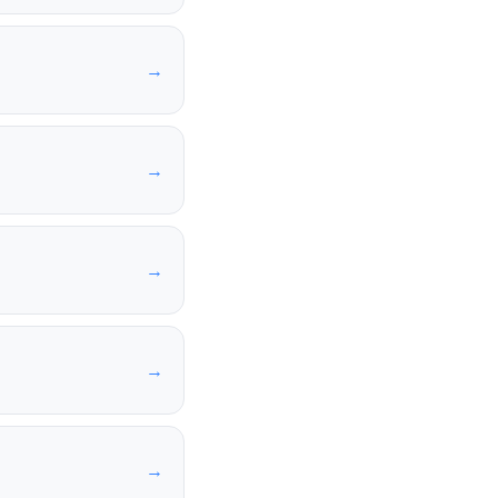
→
→
→
→
→