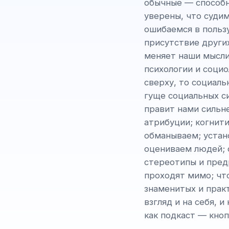
обычные — способн
уверены, что суди
ошибаемся в пользу
присутствие други
меняет наши мысли,
психологии и социо
сверху, то социаль
гуще социальных с
правит нами сильн
атрибуции; когнит
обманываем; устан
оцениваем людей; 
стереотипы и пред
проходят мимо; чт
знаменитых и прак
взгляд и на себя, 
как подкаст — кноп