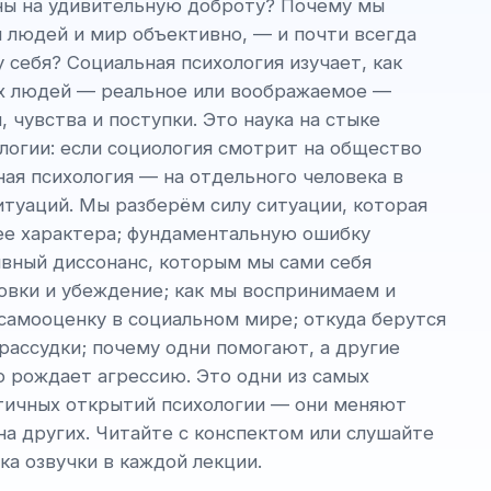
ы на удивительную доброту? Почему мы
м людей и мир объективно, — и почти всегда
 себя? Социальная психология изучает, как
х людей — реальное или воображаемое —
 чувства и поступки. Это наука на стыке
логии: если социология смотрит на общество
ная психология — на отдельного человека в
итуаций. Мы разберём силу ситуации, которая
ее характера; фундаментальную ошибку
ивный диссонанс, которым мы сами себя
овки и убеждение; как мы воспринимаем и
самооценку в социальном мире; откуда берутся
рассудки; почему одни помогают, а другие
о рождает агрессию. Это одни из самых
тичных открытий психологии — они меняют
и на других. Читайте с конспектом или слушайте
ка озвучки в каждой лекции.