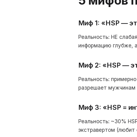
5 мифов 
Миф 1: «HSP — эт
Реальность: НЕ слаба
информацию глубже, а
Миф 2: «HSP — э
Реальность: примерно
разрешает мужчинам 
Миф 3: «HSP = и
Реальность: ~30% HSP
экстравертом (любит 