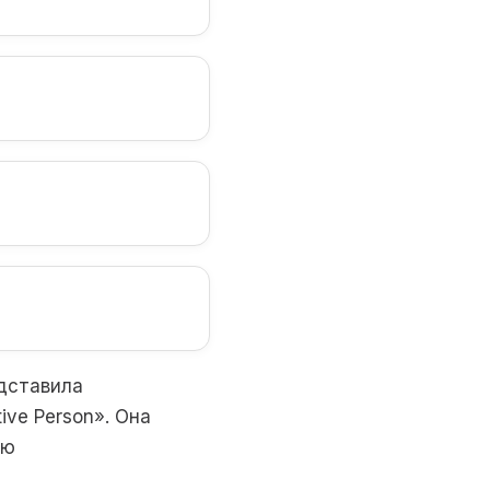
едставила
ive Person». Она
ую