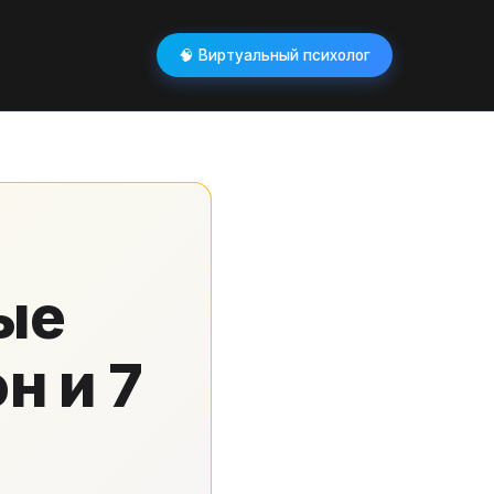
🧠 Виртуальный психолог
ые
н и 7