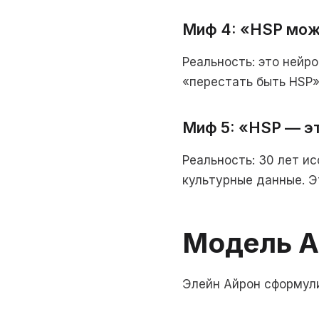
Миф 4: «HSP можн
Реальность: это нейр
«перестать быть HSP»
Миф 5: «HSP — э
Реальность: 30 лет и
культурные данные. Э
Модель А
Элейн Айрон сформули