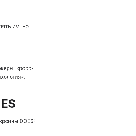
»
лять им, но
керы, кросс-
хология».
OES
акроним DOES: