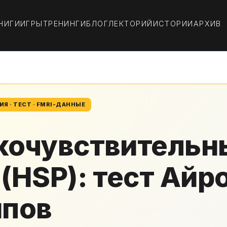
НИГИ
ИГРЫ
ТРЕНИНГИ
БЛОГ
ЛЕКТОРИЙ
ИСТОРИИ
АРХИВ
Я · ТЕСТ · FMRI-ДАННЫЕ
кочувствительн
(HSP): тест Айро
ипов