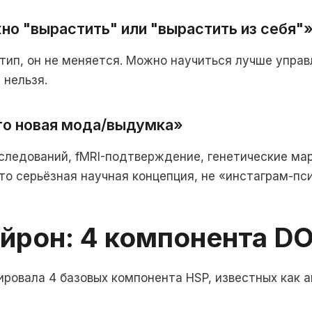
о "вырастить" или "вырастить из себя"
отип, он не меняется. Можно научиться лучше управ
 нельзя.
то новая мода/выдумка»
сследований, fMRI-подтверждение, генетические мар
то серьёзная научная концепция, не «инстаграм-пси
йрон: 4 компонента D
ровала 4 базовых компонента HSP, известных как 