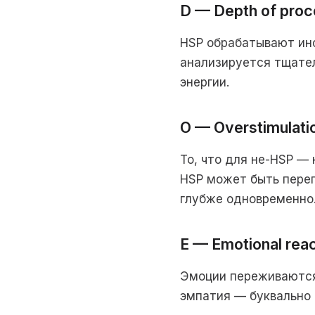
D — Depth of proc
HSP обрабатывают ин
анализируется тщател
энергии.
O — Overstimulat
То, что для не-HSP —
HSP может быть перегр
глубже одновременно
E — Emotional rea
Эмоции переживаются 
эмпатия — буквально 