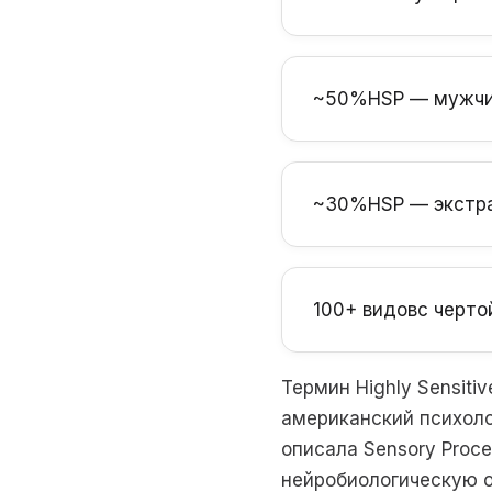
~50%
HSP — мужчи
~30%
HSP — экстр
100+ видов
с черто
Термин Highly Sensiti
американский психолог
описала Sensory Proce
нейробиологическую о