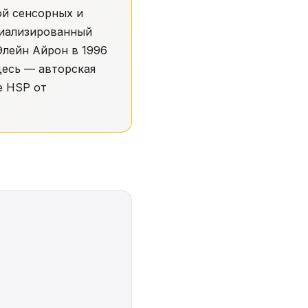
ой сенсорных и
циализированный
Элейн Айрон в 1996
Здесь — авторская
е HSP от