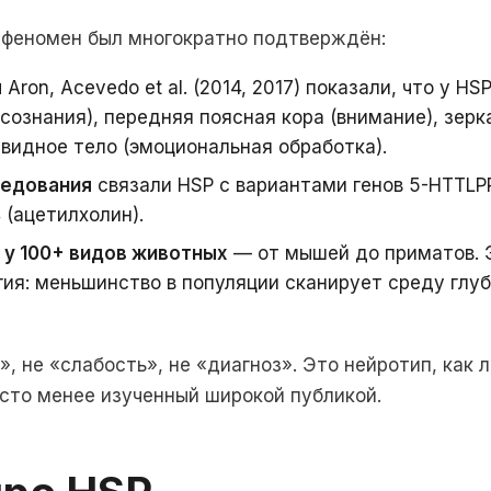
 феномен был многократно подтверждён:
я
Aron, Acevedo et al. (2014, 2017) показали, что у HS
сознания), передняя поясная кора (внимание), зер
видное тело (эмоциональная обработка).
ледования
связали HSP с вариантами генов 5-HTTLP
 (ацетилхолин).
 у 100+ видов животных
— от мышей до приматов. 
гия: меньшинство в популяции сканирует среду глу
, не «слабость», не «диагноз». Это нейротип, как 
сто менее изученный широкой публикой.