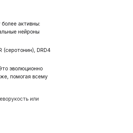
P более активны:
кальные нейроны
R (серотонин), DRD4
Это эволюционно
бже, помогая всему
леворукость или