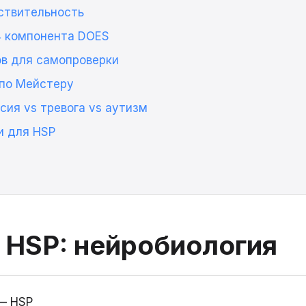
вствительность
4 компонента DOES
ов для самопроверки
 по Мейстеру
сия vs тревога vs аутизм
и для HSP
е HSP: нейробиология
— HSP