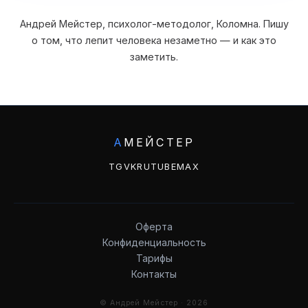
Андрей Мейстер, психолог-методолог, Коломна. Пишу
о том, что лепит человека незаметно — и как это
заметить.
А
МЕЙСТЕР
TG
VK
RUTUBE
MAX
Оферта
Конфиденциальность
Тарифы
Контакты
© Андрей Мейстер · 2026