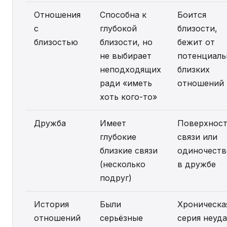
Отношения
Способна к
Боится
с
глубокой
близости,
близостью
близости, но
бежит от
не выбирает
потенциаль
неподходящих
близких
ради «иметь
отношений
хоть кого-то»
Дружба
Имеет
Поверхнос
глубокие
связи или
близкие связи
одиночеств
(несколько
в дружбе
подруг)
История
Были
Хроническа
отношений
серьёзные
серия неуд