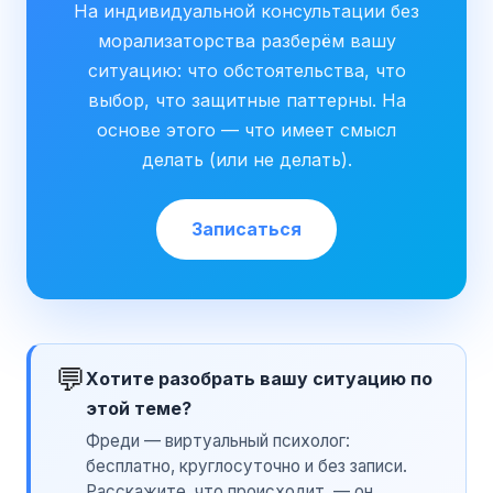
На индивидуальной консультации без
морализаторства разберём вашу
ситуацию: что обстоятельства, что
выбор, что защитные паттерны. На
основе этого — что имеет смысл
делать (или не делать).
Записаться
💬
Хотите разобрать вашу ситуацию по
этой теме?
Фреди — виртуальный психолог:
бесплатно, круглосуточно и без записи.
Расскажите, что происходит, — он