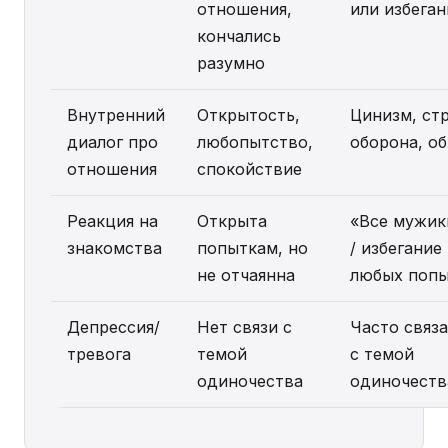
отношения,
или избеган
кончались
разумно
Внутренний
Открытость,
Цинизм, стр
диалог про
любопытство,
оборона, о
отношения
спокойствие
Реакция на
Открыта
«Все мужики
знакомства
попыткам, но
/ избегание
не отчаянна
любых поп
Депрессия/
Нет связи с
Часто связ
тревога
темой
с темой
одиночества
одиночеств