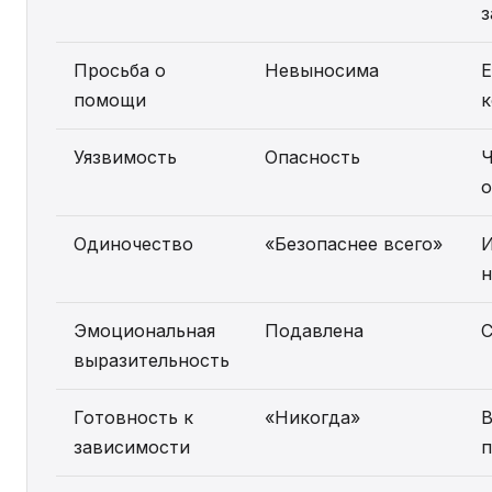
з
Просьба о
Невыносима
Е
помощи
к
Уязвимость
Опасность
Ч
Одиночество
«Безопаснее всего»
И
н
Эмоциональная
Подавлена
С
выразительность
Готовность к
«Никогда»
В
зависимости
п