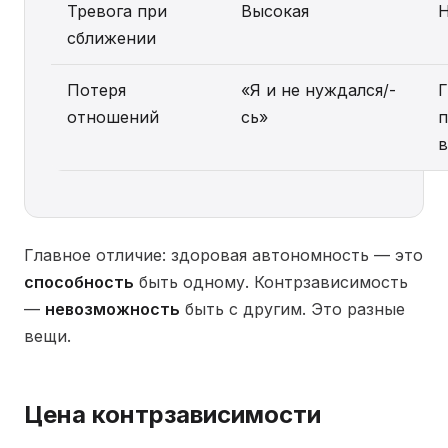
Тревога при
Высокая
Н
сближении
Потеря
«Я и не нуждался/-
Г
отношений
сь»
п
в
Главное отличие: здоровая автономность — это
способность
быть одному. Контрзависимость
—
невозможность
быть с другим. Это разные
вещи.
Цена контрзависимости