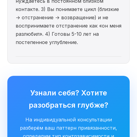
нуждаетесь в постоянном близком
контакте. 3) Вы понимаете цикл (близкие
→ отстранение → возвращение) и не
воспринимаете отстранение как «он меня
разлюбил». 4) Готовы 5-10 лет на
постепенное углубление.
Узнали себя? Хотите
разобраться глубже?
На индивидуальной консультации
разберём ваш паттерн привязанности,
определим тип контрзависимости и