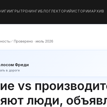
НИГИ
ИГРЫ
ТРЕНИНГИ
БЛОГ
ЛЕКТОРИЙ
ИСТОРИИ
АРХИВ
вность
✅ Проверено · июль 2026
олосом Фреди
ать в дороге
ие vs производит
ряют люди, объя