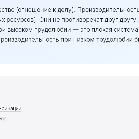
ство (отношение к делу). Производительност
х ресурсов). Они не противоречат друг другу.
ри высоком трудолюбии — это плохая система,
производительность при низком трудолюбии бы
е
мбинации
еле