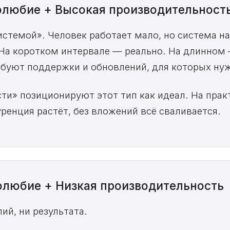
долюбие + Высокая производительност
истемой». Человек работает мало, но система на
На коротком интервале — реально. На длинном
ебуют поддержки и обновлений, для которых ну
сти» позиционируют этот тип как идеал. На пра
ренция растёт, без вложений всё сваливается.
долюбие + Низкая производительность
лий, ни результата.