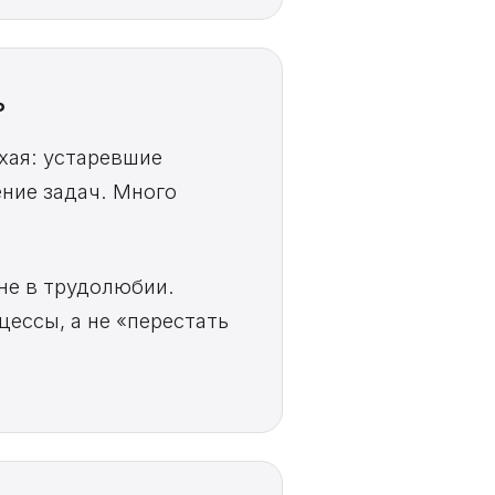
ь
хая: устаревшие
ние задач. Много
не в трудолюбии.
ессы, а не «перестать