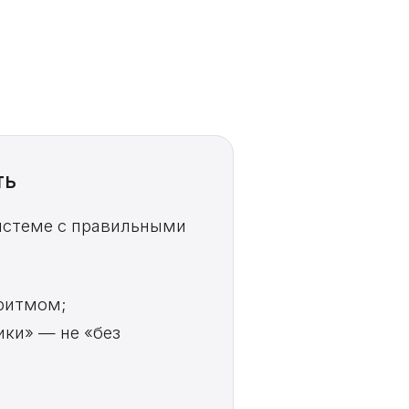
ть
системе с правильными
 ритмом;
ки» — не «без