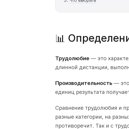
Что выбрать
📊 Определен
Трудолюбие
— это характе
длинной дистанции, выполн
Производительность
— это
единиц результата получае
Сравнение трудолюбия и пр
разные категории, на разн
противоречит. Так и с тр