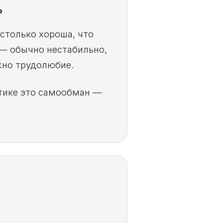
ь
столько хороша, что
 — обычно нестабильно,
жно трудолюбие.
ктике это самообман —