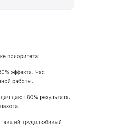
ке приоритета:
80% эффекта. Час
нной работы.
адач дают 80% результата.
пахота.
Уставший трудолюбивый