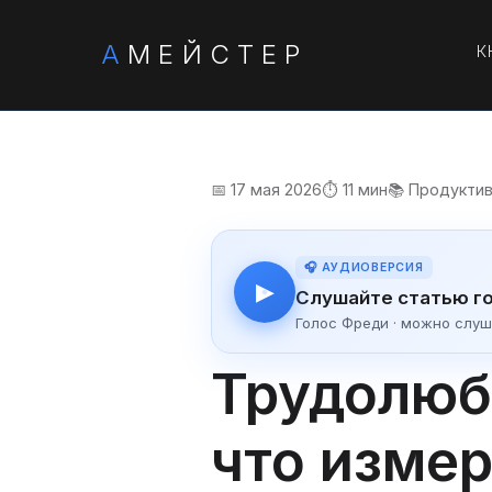
А
МЕЙСТЕР
К
📅 17 мая 2026
⏱️ 11 мин
📚 Продукти
🎧 АУДИОВЕРСИЯ
▶
Слушайте статью г
Голос Фреди · можно слуш
Трудолюб
что изме