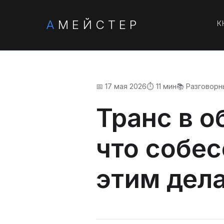
А
МЕЙСТЕР
К
📅 17 мая 2026
⏱️ 11 мин
📚 Разговорн
Транс в о
что собес
этим дел