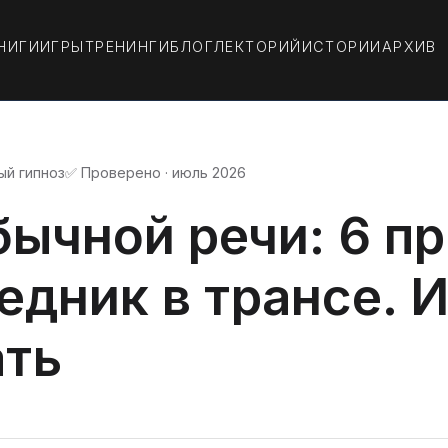
НИГИ
ИГРЫ
ТРЕНИНГИ
БЛОГ
ЛЕКТОРИЙ
ИСТОРИИ
АРХИВ
ый гипноз
✅ Проверено · июль 2026
бычной речи: 6 п
едник в трансе. И
ать