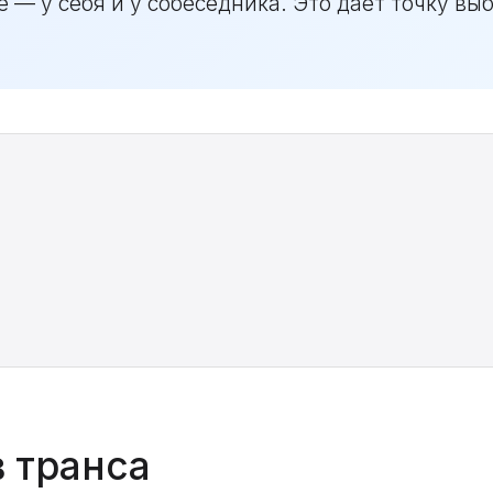
 — у себя и у собеседника. Это даёт точку выб
в транса