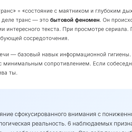
транс» = «состояние с маятником и глубоким ды
 деле транс — это
бытовой феномен
. Он происх
ии интересного текста. При просмотре сериала.
ебующей сосредоточения.
речи — базовый навык информационной гигиены.
с минимальным сопротивлением. Если собеседни
ива ты.
ояние сфокусированного внимания с пониженн
ологическая реальность. 6 наблюдаемых призн