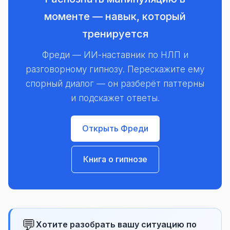
моменте — навык, который
тренируется
Фреди — ИИ-наставник по НЛП и
разговорному гипнозу. Перескажите ему
спорный диалог — он разберёт паттерны
и подскажет ответы.
Открыть Фреди
Книга о гипнозе
💬
Хотите разобрать вашу ситуацию по