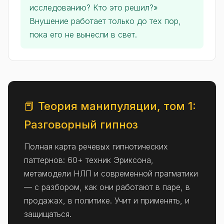
исследованию? Кто это решил?»
Внушение работает только до тех пор,
пока его не вынесли в свет.
📕 Теория манипуляции, том 1:
Разговорный гипноз
Полная карта речевых гипнотических
паттернов: 60+ техник Эриксона,
метамодели НЛП и современной прагматики
— с разбором, как они работают в паре, в
продажах, в политике. Учит и применять, и
защищаться.