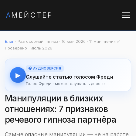
А
МЕЙСТЕР
Блог
· Разговорный гипноз · 16 мая 2026 · 11 мин чтения
✅
Проверено · июль 2026
🎧 АУДИОВЕРСИЯ
▶
Слушайте статью голосом Фреди
Голос Фреди · можно слушать в дороге
Манипуляции в близких
отношениях: 7 признаков
речевого гипноза партнёра
Самые опасные манипуляции — не на работе