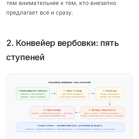
тем внимательнее к тем, кто внезапно
предлагает всё и сразу.
2. Конвейер вербовки: пять
ступеней
Конвейер вербовки: пять ступеней
1. Бомбардировка любовью
2. Отрыв от среды
3. Новый язык
«наконец-то тебя понимают»:
«они тебя не понимают»:
словарь группы вместо
внимание, тепло, восхищение
старые связи обесцениваются
обычных слов и мыслей
5. Страх выхода
4. Лестница обязательств
снаружи — гибель/пустота; внутри — вся жизнь,
время → деньги → публичные признания →
все друзья и вложенные годы
разрыв с «внешними» (нога в двери до предела)
Каждая ступень — знакомый приём курса, доведённый до предела:
симпатия → изоляция газлайтера → нагруженный язык → последовательность Чалдини → рычаг страха