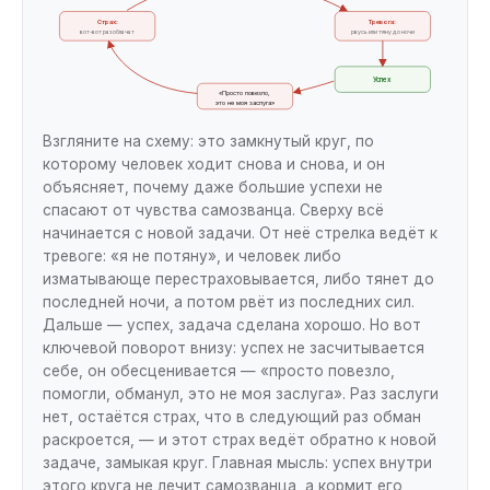
Страх:
Тревога:
вот-вот разоблачат
рвусь или тяну до ночи
Успех
«Просто повезло,
это не моя заслуга»
Взгляните на схему: это замкнутый круг, по
которому человек ходит снова и снова, и он
объясняет, почему даже большие успехи не
спасают от чувства самозванца. Сверху всё
начинается с новой задачи. От неё стрелка ведёт к
тревоге: «я не потяну», и человек либо
изматывающе перестраховывается, либо тянет до
последней ночи, а потом рвёт из последних сил.
Дальше — успех, задача сделана хорошо. Но вот
ключевой поворот внизу: успех не засчитывается
себе, он обесценивается — «просто повезло,
помогли, обманул, это не моя заслуга». Раз заслуги
нет, остаётся страх, что в следующий раз обман
раскроется, — и этот страх ведёт обратно к новой
задаче, замыкая круг. Главная мысль: успех внутри
этого круга не лечит самозванца, а кормит его,