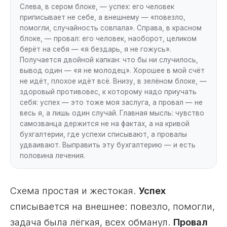
Слева, в сером блоке, — успех: его человек
приписывает не себе, а внешнему — «повезло,
помогли, случайность совпала». Справа, в красном
блоке, — провал: его человек, наоборот, целиком
берёт на себя — «я бездарь, я не гожусь».
Получается двойной капкан: что бы ни случилось,
вывод один — «я не молодец». Хорошее в мой счёт
не идёт, плохое идёт всё. Внизу, в зелёном блоке, —
здоровый противовес, к которому надо приучать
себя: успех — это тоже моя заслуга, а провал — не
весь я, а лишь один случай. Главная мысль: чувство
самозванца держится не на фактах, а на кривой
бухгалтерии, где успехи списывают, а провалы
удваивают. Выправить эту бухгалтерию — и есть
половина лечения.
Схема простая и жестокая.
Успех
списывается на внешнее: повезло, помогли,
задача была лёгкая, всех обманул.
Провал