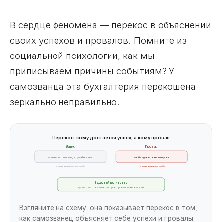
В сердце феномена — перекос в объяснении
своих успехов и провалов. Помните из
социальной психологии, как мы
приписываем причины событиям? У
самозванца эта бухгалтерия перекошена
зеркально неправильно.
Перекос: кому достаётся успех, а кому провал
Успех
Провал
«повезло, помогли, случайность»
«я бездарь, я не гожусь»
→ приписываю не себе
→ приписываю себе
Здоровый противовес
«успех — тоже моя заслуга, провал — не весь я»
Взгляните на схему: она показывает перекос в том,
как самозванец объясняет себе успехи и провалы.