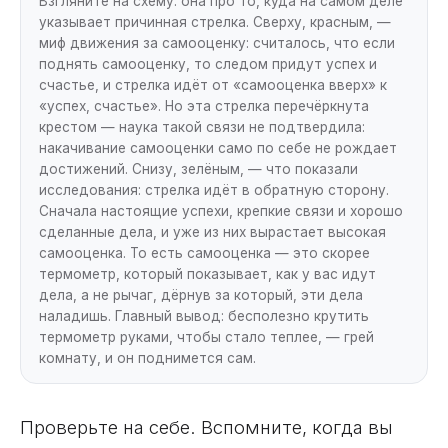
Взгляните на схему: она про то, куда на самом деле
указывает причинная стрелка. Сверху, красным, —
миф движения за самооценку: считалось, что если
поднять самооценку, то следом придут успех и
счастье, и стрелка идёт от «самооценка вверх» к
«успех, счастье». Но эта стрелка перечёркнута
крестом — наука такой связи не подтвердила:
накачивание самооценки само по себе не рождает
достижений. Снизу, зелёным, — что показали
исследования: стрелка идёт в обратную сторону.
Сначала настоящие успехи, крепкие связи и хорошо
сделанные дела, и уже из них вырастает высокая
самооценка. То есть самооценка — это скорее
термометр, который показывает, как у вас идут
дела, а не рычаг, дёрнув за который, эти дела
наладишь. Главный вывод: бесполезно крутить
термометр руками, чтобы стало теплее, — грей
комнату, и он поднимется сам.
Проверьте на себе. Вспомните, когда вы