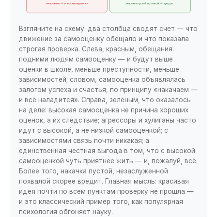
«накачаем — и всё наладится»
накачка пустой похвалой — вредит
Взгляните на схему: два столбца сводят счёт — что
движение за самооценку обещало и что показала
строгая проверка. Слева, красным, обещания:
подними людям самооценку — и будут выше
оценки в школе, меньше преступности, меньше
зависимостей; словом, самооценка объявлялась
залогом успеха и счастья, по принципу «накачаем —
и всё наладится». Справа, зелёным, что оказалось
на деле: высокая самооценка не причина хороших
оценок, а их следствие; агрессоры и хулиганы часто
идут с высокой, а не низкой самооценкой; с
зависимостями связь почти никакая; а
единственная честная выгода в том, что с высокой
самооценкой чуть приятнее жить — и, пожалуй, всё.
Более того, накачка пустой, незаслуженной
похвалой скорее вредит. Главная мысль: красивая
идея почти по всем пунктам проверку не прошла —
и это классический пример того, как популярная
психология обгоняет науку.