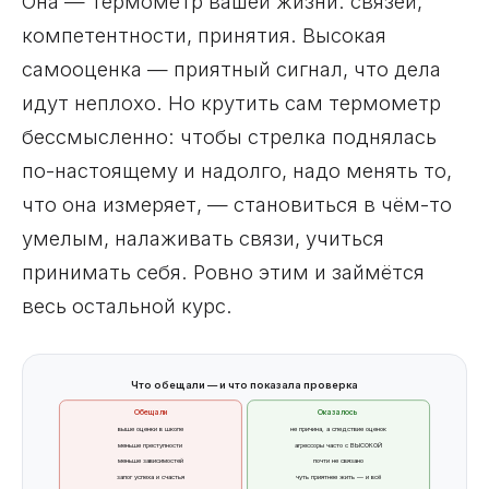
Она — термометр вашей жизни: связей,
компетентности, принятия. Высокая
самооценка — приятный сигнал, что дела
идут неплохо. Но крутить сам термометр
бессмысленно: чтобы стрелка поднялась
по-настоящему и надолго, надо менять то,
что она измеряет, — становиться в чём-то
умелым, налаживать связи, учиться
принимать себя. Ровно этим и займётся
весь остальной курс.
Что обещали — и что показала проверка
Обещали
Оказалось
выше оценки в школе
не причина, а следствие оценок
меньше преступности
агрессоры часто с ВЫСОКОЙ
меньше зависимостей
почти не связано
залог успеха и счастья
чуть приятнее жить — и всё