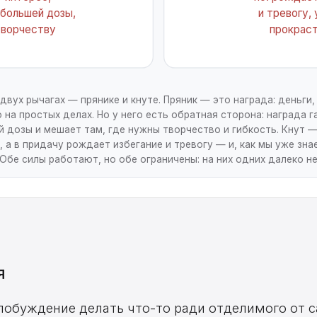
 большей дозы,
и тревогу,
творчеству
прокрас
ух рычагах — прянике и кнуте. Пряник — это награда: деньги, п
 на простых делах. Но у него есть обратная сторона: награда г
 дозы и мешает там, где нужны творчество и гибкость. Кнут — 
 а в придачу рождает избегание и тревогу — и, как мы уже зна
Обе силы работают, но обе ограничены: на них одних далеко н
я
обуждение делать что-то ради отделимого от с