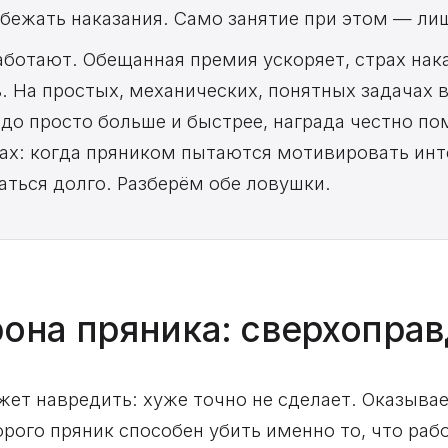
збежать наказания. Само занятие при этом — ли
работают. Обещанная премия ускоряет, страх нак
ь. На простых, механических, понятных задачах
адо просто больше и быстрее, награда честно п
ах: когда пряником пытаются мотивировать инте
ться долго. Разберём обе ловушки.
рона пряника: сверхопра
жет навредить: хуже точно не сделает. Оказывае
орого пряник способен убить именно то, что рабо