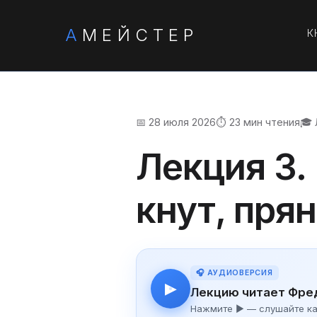
А
МЕЙСТЕР
К
📅 28 июля 2026
⏱️ 23 мин чтения
🎓 
Лекция 3.
кнут, пря
🎧 АУДИОВЕРСИЯ
▶
Лекцию читает Фре
Нажмите ▶ — слушайте как