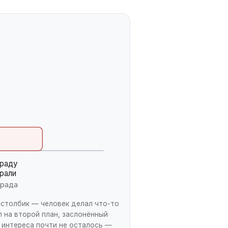
граду
рали
града
 столбик — человек делал что-то
л на второй план, заслонённый
о интереса почти не осталось —