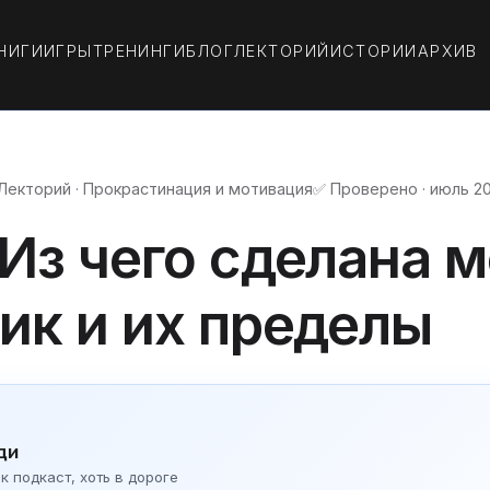
НИГИ
ИГРЫ
ТРЕНИНГИ
БЛОГ
ЛЕКТОРИЙ
ИСТОРИИ
АРХИВ
Лекторий · Прокрастинация и мотивация
✅ Проверено · июль 2
 Из чего сделана 
ник и их пределы
ди
 подкаст, хоть в дороге