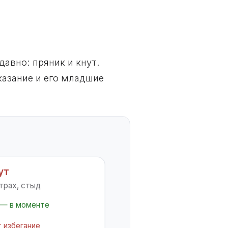
авно: пряник и кнут.
аказание и его младшие
ут
страх, стыд
 — в моменте
 избегание