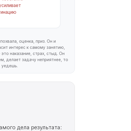
 усиливает
тинацию
охвала, оценка, приз. Он и
асит интерес к самому занятию,
это наказание, страх, стыд. Он
ем, делает задачу неприятнее, то
е уедешь.
амого дела результата: