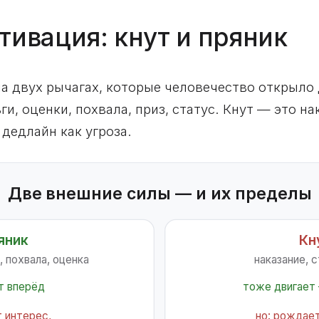
тивация: кнут и пряник
а двух рычагах, которые человечество открыло д
ги, оценки, похвала, приз, статус. Кнут — это н
, дедлайн как угроза.
Две внешние силы — и их пределы
яник
Кн
, похвала, оценка
наказание, 
т вперёд
тоже двигает
т интерес,
но: рождает