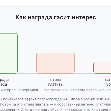
Как награда гасит интерес
 ради
стали
на
реса
платить
уб
 интерес не вернулся — его заслонила, а потом вытеснила на
ы показывает эффект сверхоправдания. Слева высокий зелёный
 Потом за это стали платить — и собственный интерес отступи
«за деньги». А когда награду убрали, оказалось, что и прежнег