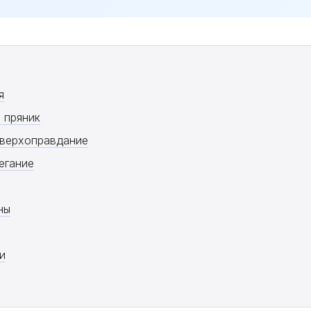
я
 пряник
сверхоправдание
егание
ны
и