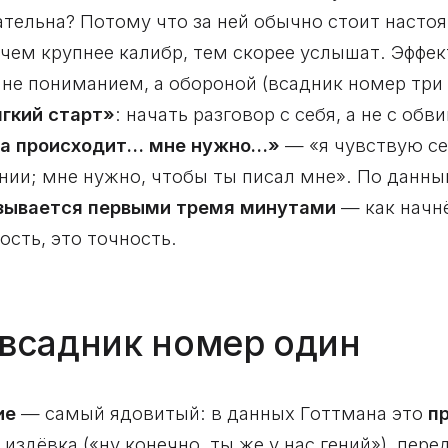
ательна? Потому что за ней обычно стоит настоя
 чем крупнее калибр, тем скорее услышат. Эффек
не пониманием, а обороной (всадник номер три 
гкий старт»
: начать разговор с себя, а не с об
да происходит… мне нужно…»
— «я чувствую се
ии; мне нужно, чтобы ты писал мне». По данн
азывается первыми тремя минутами
— как начнё
ость, это точность.
 всадник номер один
ие
— самый ядовитый: в данных Готтмана это
п
 издёвка («ну конечно, ты же у нас гений»), пер