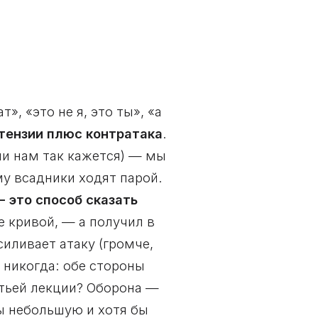
», «это не я, это ты», «а
тензии плюс контратака
.
ли нам так кажется) — мы
у всадники ходят парой.
 это способ сказать
е кривой, — а получил в
силивает атаку (громче,
 никогда: обе стороны
етьей лекции? Оборона —
бы небольшую и хотя бы