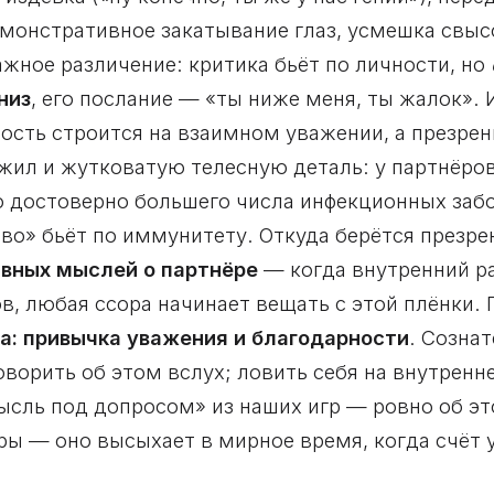
монстративное закатывание глаз, усмешка свыс
ажное различение: критика бьёт по личности, но
низ
, его послание — «ты ниже меня, ты жалок».
зость строится на взаимном уважении, а презре
жил и жутковатую телесную деталь: у партнёро
 достоверно большего числа инфекционных забо
о» бьёт по иммунитету. Откуда берётся презре
ивных мыслей о партнёре
— когда внутренний р
ов, любая ссора начинает вещать с этой плёнки.
ра: привычка уважения и благодарности
. Созна
говорить об этом вслух; ловить себя на внутрен
мысль под допросом» из наших игр — ровно об эт
ы — оно высыхает в мирное время, когда счёт 