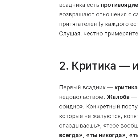
всадника есть
противояди
возвращают отношения с са
притягателен (у каждого ес
Слушая, честно примеряйте 
2. Критика — 
Первый всадник —
критика
недовольством.
Жалоба
— 
обидно». Конкретный посту
которые не жалуются, копя
опаздываешь», «тебе вообщ
всегда», «ты никогда», «