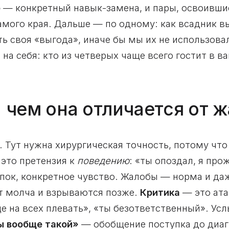
е
— конкретный навык-замена, и пары, освоивши
мого края. Дальше — по одному: как всадник в
ть своя «выгода», иначе бы мы их не использовал
на себя: кто из четверых чаще всего гостит в в
и чем она отличается от 
. Тут нужна хирургическая точность, потому чт
это претензия к
поведению
: «ты опоздал, я про
пок, конкретное чувство. Жалобы — норма и да
т молча и взрываются позже.
Критика
— это ата
е на всех плевать», «ты безответственный». У
ты вообще такой»
— обобщение поступка до диагно