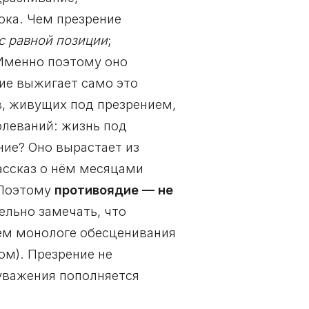
ока. Чем презрение
с равной позиции
;
 Именно поэтому оно
ние выжигает само это
в, живущих под презрением,
леваний: жизнь под
ние? Оно вырастает из
ассказ о нём месяцами
 Поэтому
противоядие — не
тельно замечать, что
нем монологе обесценивания
ом). Презрение не
уважения пополняется