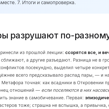
месте. 7. Итоги и самопроверка.
оры разрушают по-разном
принесли из прошлой лекции:
ссорятся все, и в
сближают, а другие разъедают. Разница не в гро
конфликтов посекундно, выделил четыре конкрет
дёжнее всего предсказывало распад пары, — и н
. Метафора точная: как всадники в Откровении п
онец отношений —
если поселяются в них насовс
тить знание в самобичевание. Первая:
эпизодиче
астеров тоже; страшна не вспышка, а привычка, 