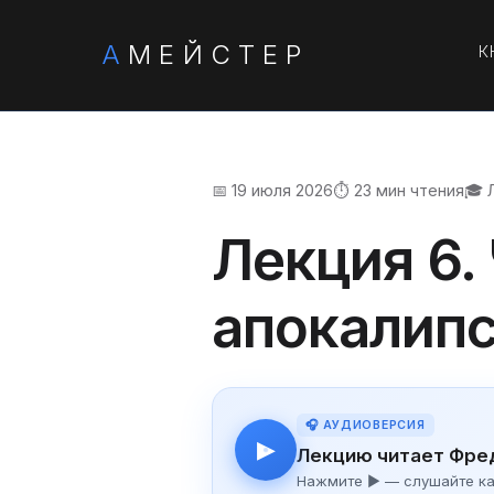
А
МЕЙСТЕР
К
📅 19 июля 2026
⏱️ 23 мин чтения
🎓 
Лекция 6.
апокалипс
🎧 АУДИОВЕРСИЯ
▶
Лекцию читает Фре
Нажмите ▶ — слушайте как