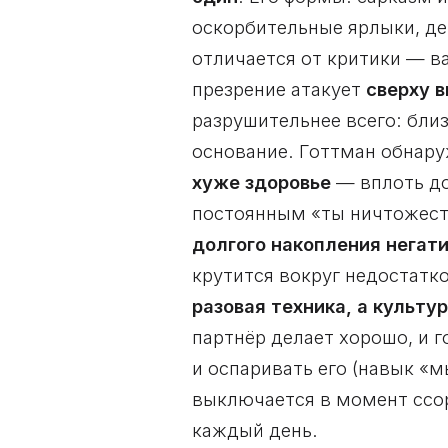
оскорбительные ярлыки, де
отличается от критики — в
презрение атакует
сверху в
разрушительнее всего: бли
основание. Готтман обнару
хуже здоровье
— вплоть до
постоянным «ты ничтожеств
долгого накопления негат
крутится вокруг недостатк
разовая техника, а культу
партнёр делает хорошо, и 
и оспаривать его (навык «
выключается в момент ссор
каждый день.