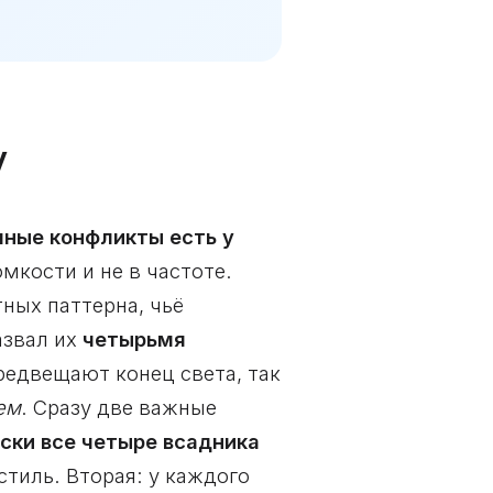
у
ечные конфликты есть у
мкости и не в частоте.
ных паттерна, чьё
азвал их
четырьмя
редвещают конец света, так
ем
. Сразу две важные
ски все четыре всадника
стиль. Вторая: у каждого