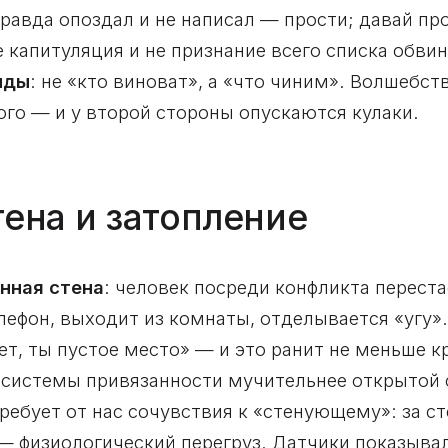
 правда опоздал и не написал — прости; давай п
е капитуляция и не признание всего списка обв
нды
: не «кто виноват», а «что чиним». Волшебств
ого — и у второй стороны опускаются кулаки.
тена и затопление
нная стена
: человек посреди конфликта перест
лефон, выходит из комнаты, отделывается «угу»
ет, ты пустое место» — и это ранит не меньше к
 системы привязанности мучительнее открытой 
ребует от нас сочувствия к «стенующему»: за ст
— физиологический перегруз. Датчики показывал