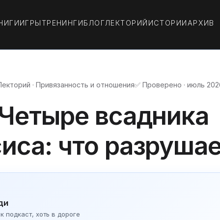
НИГИ
ИГРЫ
ТРЕНИНГИ
БЛОГ
ЛЕКТОРИЙ
ИСТОРИИ
АРХИВ
Лекторий · Привязанность и отношения
✅ Проверено · июль 202
 Четыре всадника
иса: что разруша
ди
 подкаст, хоть в дороге