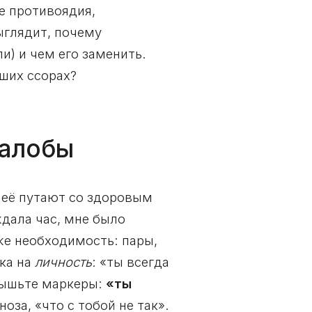
е противоядия,
ыглядит, почему
и) и чем его заменить.
аших ссорах?
жалобы
о её путают со здоровым
ждала час, мне было
же необходимость: пары,
ка на
личность
: «ты всегда
слышьте маркеры:
«ты
за, «что с тобой не так».