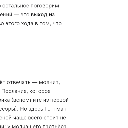
ро остальное поговорим
инений — это
выход из
о этого хода в том, что
аёт отвечать — молчит,
. Послание, которое
рика (вспомните из первой
ссоры). Но здесь Готтман
еной чаще всего стоит не
и: у молчащего партнёра