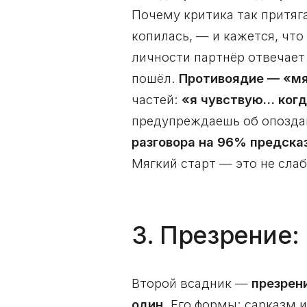
Почему критика так притяг
копилась, — и кажется, что
личности партнёр отвечает 
пошёл.
Противоядие — «мя
частей:
«я чувствую… ког
предупреждаешь об опоздан
разговора на 96% предск
Мягкий старт — это не слаб
3. Презрение:
Второй всадник —
презрен
один
. Его формы: сарказм и