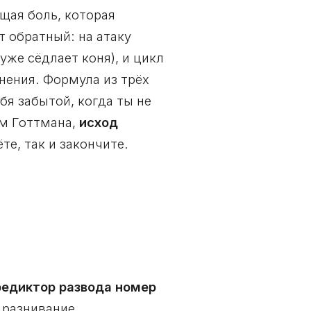
щая боль, которая
т обратный: на атаку
уже сёдлает коня), и цикл
винения. Формула из трёх
бя забытой, когда ты не
ым Готтмана,
исход
те, так и закончите.
редиктор развода номер
едразнивание,