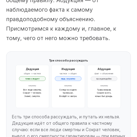
общему правилу. Абдукция — от
наблюдаемого факта к самому
правдоподобному объяснению.
Присмотримся к каждому и, главное, к
тому, чего от него можно требовать.
Три способа рассуждать
Дедукция
Индукция
Абдукция
общее → частное
частное → общее
факт → объяснение
точно следует
лишь вероятно
правдоподобно
например
например
например
Все люди смертны.
Солнце всходило
Трава мокрая.
Сократ — человек.
тысячи раз.
Скорее всего,
Значит, смертен.
Взойдёт и завтра.
ночью был дождь.
Есть три способа рассуждать, и путать их нельзя.
Дедукция идёт от общего правила к частному
случаю: если все люди смертны и Сократ человек,
вывод о его смертности гарантирован — при верных