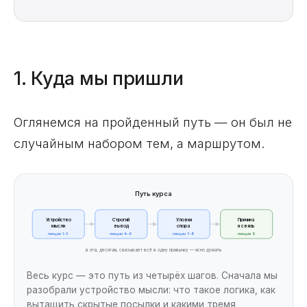
1. Куда мы пришли
Оглянемся на пройденный путь — он был не
случайным набором тем, а маршрутом.
Путь курса
Устройство
Строгий
Уловки
Причина
мысли
вывод
спора
и связь
лекции 1–3
лекции 4–6
лекции 7–8
лекция 9
а эта, десятая, связывает всё в одну привычку — ясно думать
Весь курс — это путь из четырёх шагов. Сначала мы
разобрали устройство мысли: что такое логика, как
вытащить скрытые посылки и какими тремя