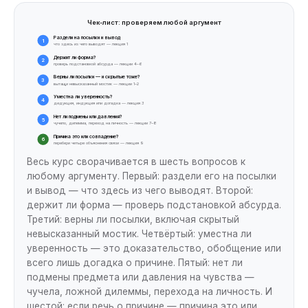
Чек-лист: проверяем любой аргумент
Раздели на посылки и вывод
1
что здесь из чего выводят — лекция 1
Держит ли форма?
2
проверь подстановкой абсурда — лекции 4–6
Верны ли посылки — и скрытые тоже?
3
вытащи невысказанный мостик — лекции 1–2
Уместна ли уверенность?
4
дедукция, индукция или догадка — лекция 3
Нет ли подмены или давления?
5
чучело, дилемма, переход на личность — лекции 7–8
Причина это или совпадение?
6
перебери четыре объяснения связи — лекция 9
Весь курс сворачивается в шесть вопросов к
любому аргументу. Первый: раздели его на посылки
и вывод — что здесь из чего выводят. Второй:
держит ли форма — проверь подстановкой абсурда.
Третий: верны ли посылки, включая скрытый
невысказанный мостик. Четвёртый: уместна ли
уверенность — это доказательство, обобщение или
всего лишь догадка о причине. Пятый: нет ли
подмены предмета или давления на чувства —
чучела, ложной дилеммы, перехода на личность. И
шестой: если речь о причине — причина это или