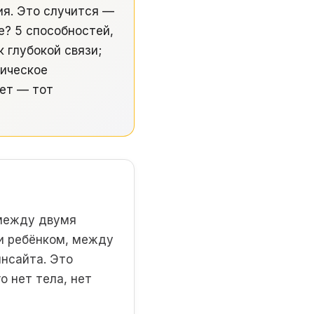
ия. Это случится —
е? 5 способностей,
 глубокой связи;
тическое
ает — тот
ежду двумя
и ребёнком, между
нсайта. Это
о нет тела, нет