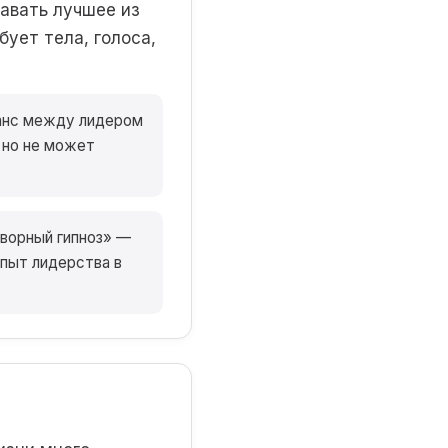
давать лучшее из
ует тела, голоса,
нанс между лидером
 но не может
оворный гипноз» —
Опыт лидерства в