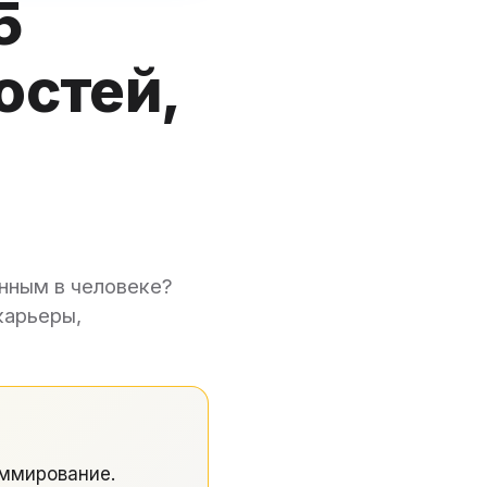
5
остей,
енным в человеке?
карьеры,
ммирование.