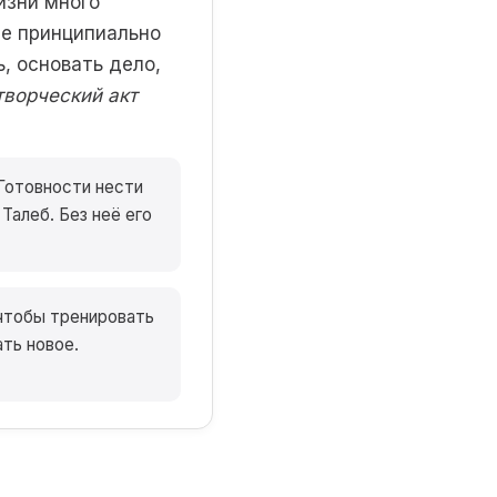
изни много
ее принципиально
, основать дело,
творческий акт
Готовности нести
 Талеб. Без неё его
чтобы тренировать
ть новое.