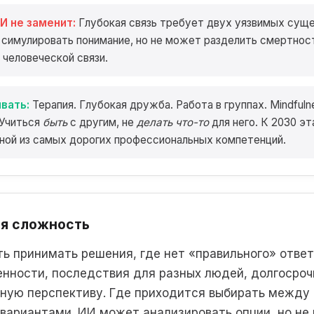
И не заменит:
Глубокая связь требует двух уязвимых суще
симулировать понимание, но не может разделить смертност
 человеческой связи.
вать:
Терапия. Глубокая дружба. Работа в группах. Mindfuln
 Учиться
быть
с другим, не
делать что-то
для него. К 2030 э
ной из самых дорогих профессиональных компетенций.
я сложность
ь принимать решения, где нет «правильного» ответ
енности, последствия для разных людей, долгосро
ную перспективу. Где приходится выбирать между
вариантами. ИИ может анализировать опции, но н