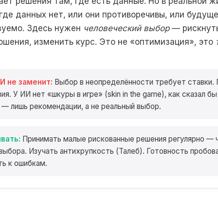
ет решения там, где есть данные. Но в реальной ж
где данных нет, или они противоречивы, или будущ
зуемо. Здесь нужен
человеческий выбор
— рискнуть
ошения, изменить курс. Это не «оптимизация», это
И не заменит:
Выбор в неопределённости требует ставки. 
я. У ИИ нет «шкуры в игре» (skin in the game), как сказал бы
— лишь рекомендации, а не реальный выбор.
вать:
Принимать малые рискованные решения регулярно — 
ыбора. Изучать антихрупкость (Талеб). Готовность пробова
ь к ошибкам.