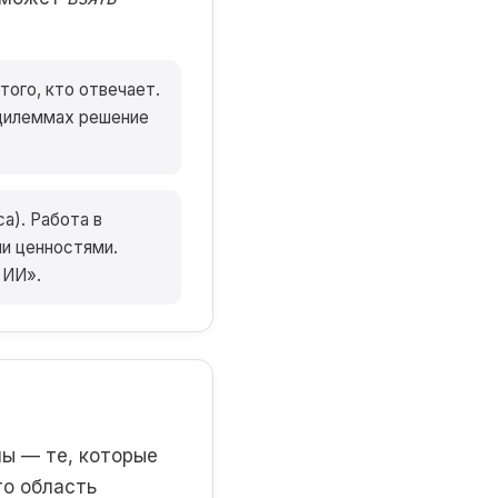
ого, кто отвечает.
 дилеммах решение
а). Работа в
ми ценностями.
 ИИ».
ы — те, которые
то область