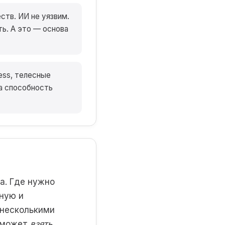
ств. ИИ не уязвим.
ь. А это — основа
ess, телесные
та способность
а. Где нужно
чную и
 несколькими
е может
взять