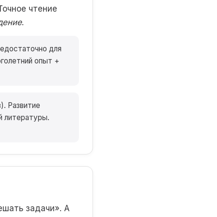
Точное чтение
дение
.
недостаточно для
оголетний опыт +
). Развитие
й литературы.
ешать задачи». А