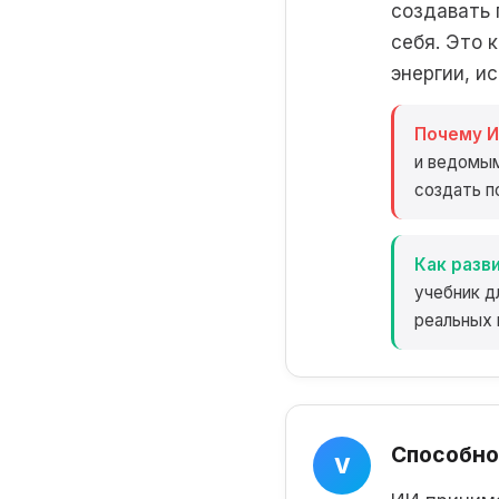
создавать 
себя. Это 
энергии, ис
Почему И
и ведомым
создать п
Как разви
учебник д
реальных 
Способно
V