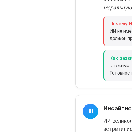
моральную 
Почему И
ИИ не име
должен пр
Как разви
сложных п
Готовност
Инсайтно
III
ИИ великол
встретилис