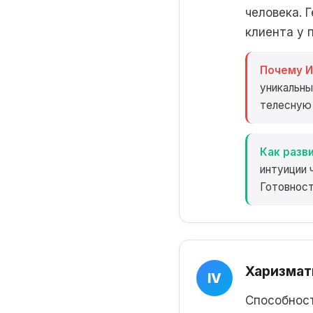
человека. 
клиента у 
Почему И
уникальны
телесную
Как разви
интуиции 
Готовност
Харизмат
IV
Способност