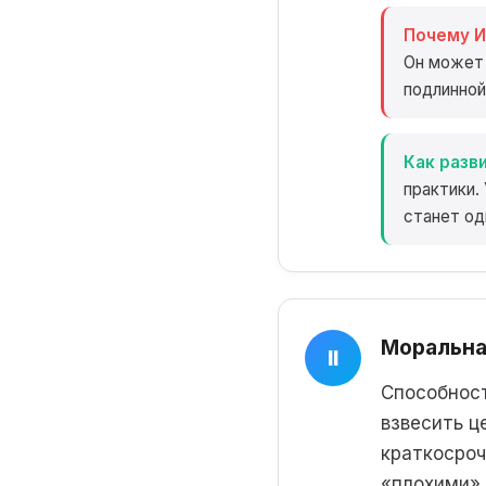
Почему И
Он может 
подлинной
Как разви
практики.
станет од
Моральна
II
Способност
взвесить ц
краткосроч
«плохими» 