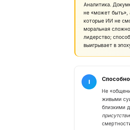
Аналитика. Докуме
не «может быть», 
которые ИИ не см
моральная сложно
лидерство; способ
выигрывает в эпох
Способно
I
Не «общени
живыми сущ
близкими д
присутстви
смертности