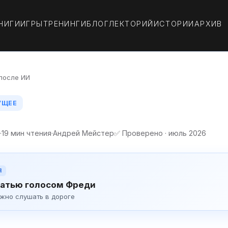
НИГИ
ИГРЫ
ТРЕНИНГИ
БЛОГ
ЛЕКТОРИЙ
ИСТОРИИ
АРХИВ
после ИИ
УЩЕЕ
·
19 мин чтения
·
Андрей Мейстер
✅ Проверено · июль 2026
Я
атью голосом Фреди
ожно слушать в дороге