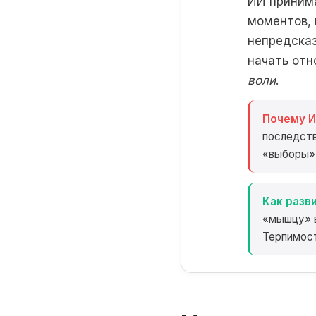
ИИ принима
моментов, 
непредска
начать отн
воли
.
Почему И
последстви
«выборы» 
Как разви
«мышцу» в
Терпимост