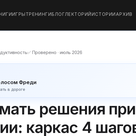
НИГИ
ИГРЫ
ТРЕНИНГИ
БЛОГ
ЛЕКТОРИЙ
ИСТОРИИ
АРХИВ
одуктивность
✅ Проверено · июль 2026
олосом Фреди
ать в дороге
мать решения при
и: каркас 4 шаго