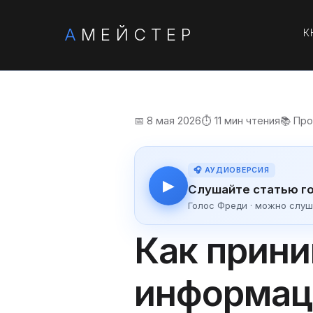
А
МЕЙСТЕР
К
📅 8 мая 2026
⏱️ 11 мин чтения
📚 Пр
🎧 АУДИОВЕРСИЯ
▶
Слушайте статью г
Голос Фреди · можно слуш
Как прини
информаци