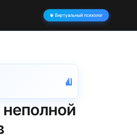
🧠 Виртуальный психолог
 неполной
в