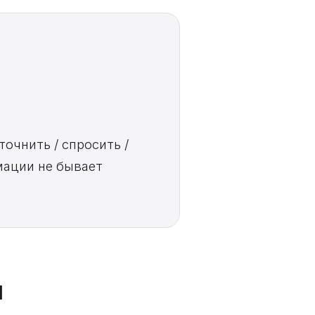
очнить / спросить /
мации не бывает
я