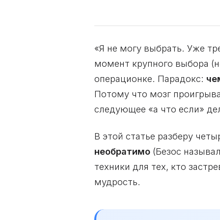
«Я не могу выбрать. Уже тр
момент крупного выбора (н
операционке. Парадокс:
че
Потому что мозг проигрывае
следующее «а что если» дел
В этой статье разберу чет
необратимо
(Безос называл
техники для тех, кто застр
мудрость.