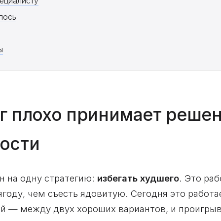
пециалисту
лось
ы
г плохо принимает реше
ости
н на одну стратегию:
избегать худшего
. Это раб
году, чем съесть ядовитую. Сегодня это работа
 — между двух хороших вариантов, и проигрыва