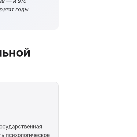
ев — и это
ратят годы
льной
государственная
ть психологическое