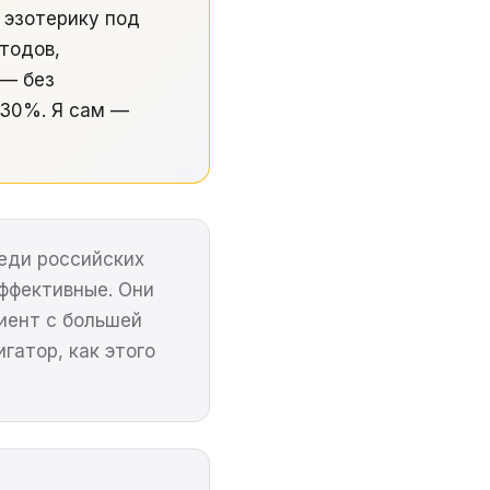
 эзотерику под
тодов,
 — без
 30%. Я сам —
реди российских
ффективные. Они
иент с большей
гатор, как этого