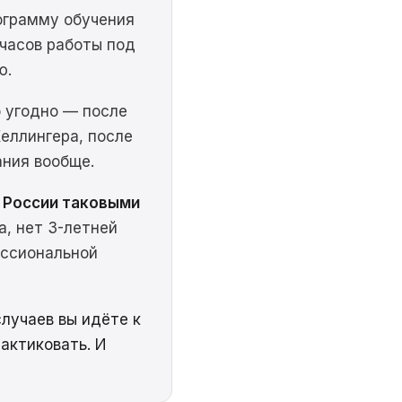
ограмму обучения
 часов работы под
ю.
о угодно — после
еллингера, после
ания вообще.
 России таковыми
а, нет 3-летней
ессиональной
случаев вы идёте к
актиковать. И