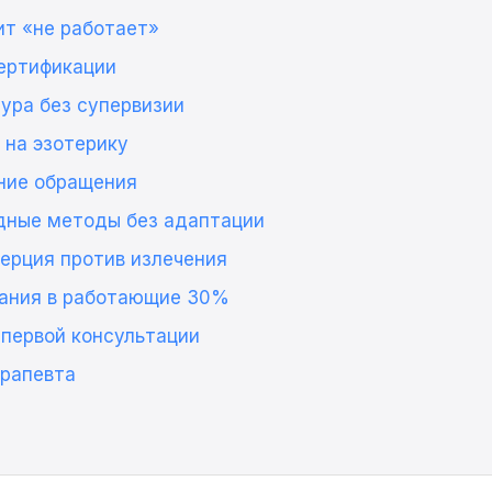
ит «не работает»
сертификации
тура без супервизии
 на эзотерику
дние обращения
адные методы без адаптации
мерция против излечения
ания в работающие 30%
 первой консультации
ерапевта