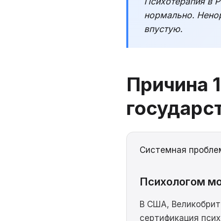
Психотерапия в Р
нормально. Ненор
впустую.
Причина 1
государс
Системная пробле
Психологом мо
В США, Великобрит
сертификация псих