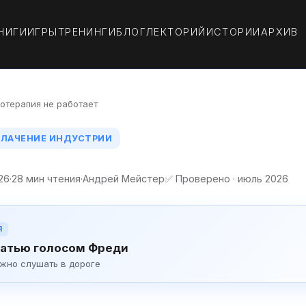
НИГИ
ИГРЫ
ТРЕНИНГИ
БЛОГ
ЛЕКТОРИЙ
ИСТОРИИ
АРХИВ
отерапия не работает
ОБЛАЧЕНИЕ ИНДУСТРИИ
26
·
28 мин чтения
·
Андрей Мейстер
✅ Проверено · июль 2026
Я
атью голосом Фреди
ожно слушать в дороге