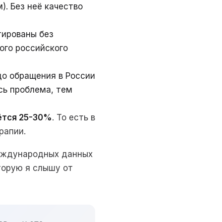
. Без неё качество
ированы без
ого российского
о обращения в России
сь проблема, тем
ётся 25-30%
. То есть в
рапии.
международных данных
торую я слышу от