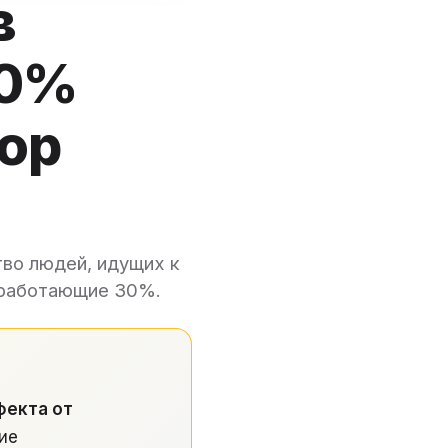
в
70%
бор
тво людей, идущих к
в работающие 30%.
фекта от
ие