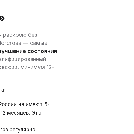
»
я раскрою без
Norcross — самые
лучшение состояния
валифицированный
сессии, минимум 12-
ы:
России не имеют 5-
12 месяцев. Это
гов регулярно