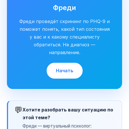
Фреди
Фреди проведёт скрининг по PHQ-9 и
поможет понять, какой тип состояния
у вас и к какому специалисту
обратиться. Не диагноз —
направление.
Начать
💬
Хотите разобрать вашу ситуацию по
этой теме?
Фреди — виртуальный психолог: