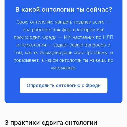
В какой онтологии ты сейчас?
Свою онтологию увидеть труднее всего —
она работает как фон, в котором всё
происходит. Фреди — ИИ-наставник по НЛП
и психологии — задаёт серию вопросов о
том, как ты формулируешь свои проблемы, и
показывает, в какой онтологии ты живёшь по
умолчанию.
Определить онтологию с Фреди
3 практики сдвига онтологии