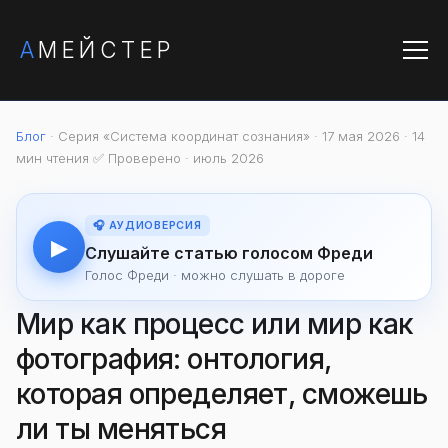
А
МЕЙСТЕР
Блог
· Серия «Система координат сознания» · 17 мая 2026 · 14
мин чтения
✅ Проверено · июль 2026
🎧 АУДИОВЕРСИЯ
▶
Слушайте статью голосом Фреди
Голос Фреди · можно слушать в дороге
Мир как процесс или мир как
фотография: онтология,
которая определяет, сможешь
ли ты меняться