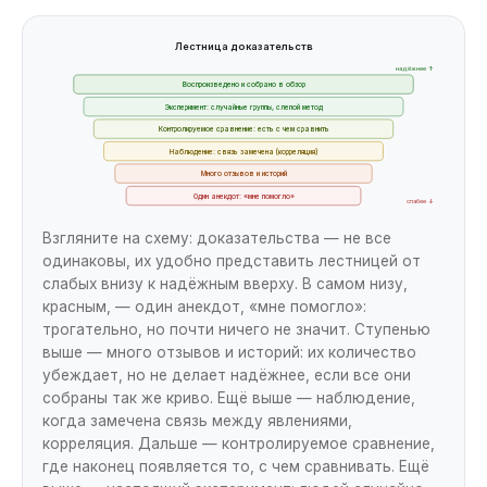
Лестница доказательств
надёжнее ↑
Воспроизведено и собрано в обзор
Эксперимент: случайные группы, слепой метод
Контролируемое сравнение: есть с чем сравнить
Наблюдение: связь замечена (корреляция)
Много отзывов и историй
Один анекдот: «мне помогло»
слабее ↓
Взгляните на схему: доказательства — не все
одинаковы, их удобно представить лестницей от
слабых внизу к надёжным вверху. В самом низу,
красным, — один анекдот, «мне помогло»:
трогательно, но почти ничего не значит. Ступенью
выше — много отзывов и историй: их количество
убеждает, но не делает надёжнее, если все они
собраны так же криво. Ещё выше — наблюдение,
когда замечена связь между явлениями,
корреляция. Дальше — контролируемое сравнение,
где наконец появляется то, с чем сравнивать. Ещё