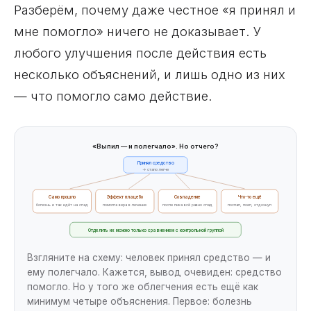
Разберём, почему даже честное «я принял и
мне помогло» ничего не доказывает. У
любого улучшения после действия есть
несколько объяснений, и лишь одно из них
— что помогло само действие.
«Выпил — и полегчало». Но отчего?
Принял средство
→ стало легче
Само прошло
Эффект плацебо
Совпадение
Что-то ещё
болезнь и так идёт на спад
помогла вера в лечение
после пика всё равно спад
поспал, поел, отдохнул
Отделить их можно только сравнением с контрольной группой
Взгляните на схему: человек принял средство — и
ему полегчало. Кажется, вывод очевиден: средство
помогло. Но у того же облегчения есть ещё как
минимум четыре объяснения. Первое: болезнь