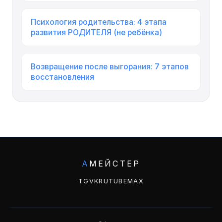
Психология родительства: 4 этапа
развития РОДИТЕЛЯ (не ребёнка)
Возвращение после выгорания: 7 этапов
восстановления
А
МЕЙСТЕР
TG
VK
RUTUBE
MAX