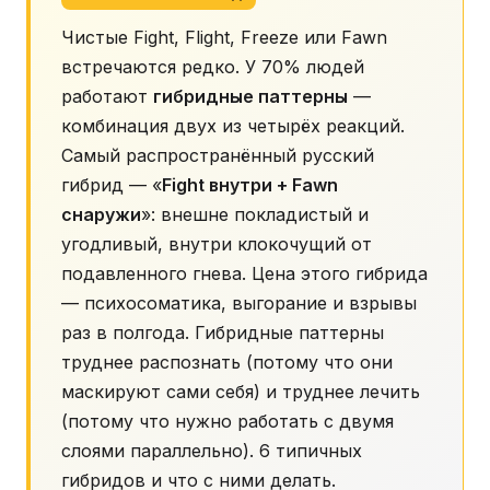
Чистые Fight, Flight, Freeze или Fawn
встречаются редко. У 70% людей
работают
гибридные паттерны
—
комбинация двух из четырёх реакций.
Самый распространённый русский
гибрид — «
Fight внутри + Fawn
снаружи
»: внешне покладистый и
угодливый, внутри клокочущий от
подавленного гнева. Цена этого гибрида
— психосоматика, выгорание и взрывы
раз в полгода. Гибридные паттерны
труднее распознать (потому что они
маскируют сами себя) и труднее лечить
(потому что нужно работать с двумя
слоями параллельно). 6 типичных
гибридов и что с ними делать.