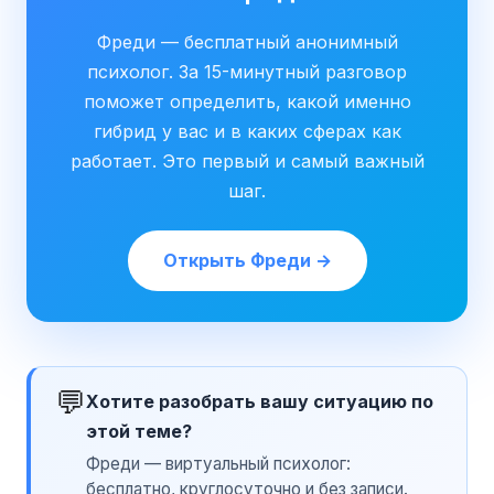
Фреди — бесплатный анонимный
психолог. За 15-минутный разговор
поможет определить, какой именно
гибрид у вас и в каких сферах как
работает. Это первый и самый важный
шаг.
Открыть Фреди →
💬
Хотите разобрать вашу ситуацию по
этой теме?
Фреди — виртуальный психолог:
бесплатно, круглосуточно и без записи.