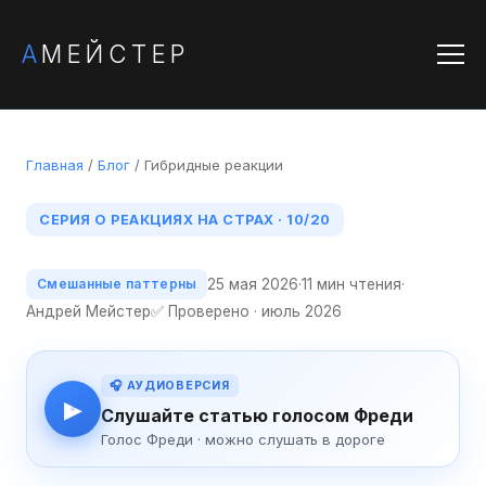
А
МЕЙСТЕР
Главная
/
Блог
/ Гибридные реакции
СЕРИЯ О РЕАКЦИЯХ НА СТРАХ · 10/20
25 мая 2026
·
11 мин чтения
·
Смешанные паттерны
Андрей Мейстер
✅ Проверено · июль 2026
🎧 АУДИОВЕРСИЯ
▶
Слушайте статью голосом Фреди
Голос Фреди · можно слушать в дороге