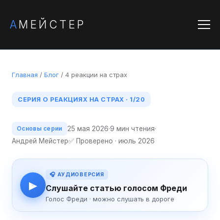
А
МЕЙСТЕР
Главная
/
Блог
/ 4 реакции на страх
СЕРИЯ О РЕАКЦИЯХ НА СТРАХ · 1/20
25 мая 2026
·
9 мин чтения
·
Основы серии
Андрей Мейстер
✅ Проверено · июль 2026
🎧 АУДИОВЕРСИЯ
▶
Слушайте статью голосом Фреди
Голос Фреди · можно слушать в дороге