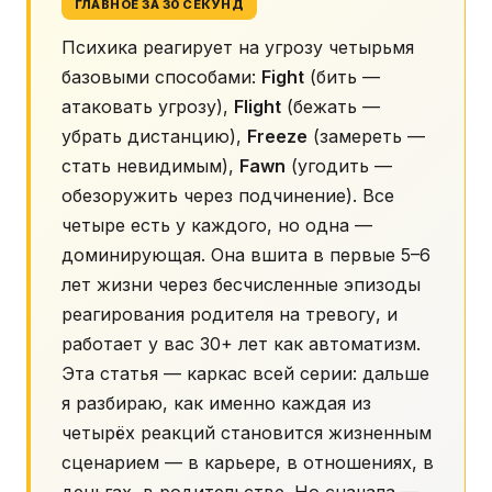
ГЛАВНОЕ ЗА 30 СЕКУНД
Психика реагирует на угрозу четырьмя
базовыми способами:
Fight
(бить —
атаковать угрозу),
Flight
(бежать —
убрать дистанцию),
Freeze
(замереть —
стать невидимым),
Fawn
(угодить —
обезоружить через подчинение). Все
четыре есть у каждого, но одна —
доминирующая. Она вшита в первые 5–6
лет жизни через бесчисленные эпизоды
реагирования родителя на тревогу, и
работает у вас 30+ лет как автоматизм.
Эта статья — каркас всей серии: дальше
я разбираю, как именно каждая из
четырёх реакций становится жизненным
сценарием — в карьере, в отношениях, в