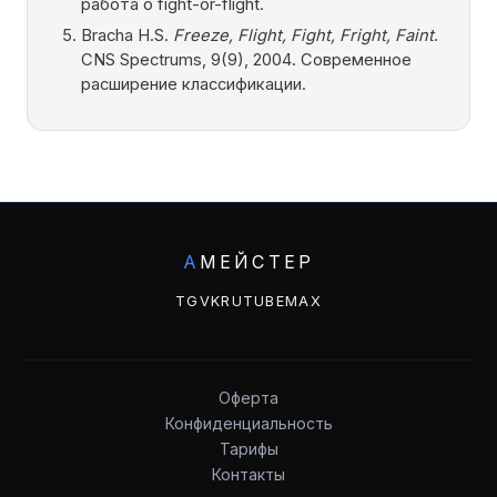
работа о fight-or-flight.
Bracha H.S.
Freeze, Flight, Fight, Fright, Faint
.
CNS Spectrums, 9(9), 2004. Современное
расширение классификации.
А
МЕЙСТЕР
TG
VK
RUTUBE
MAX
Оферта
Конфиденциальность
Тарифы
Контакты