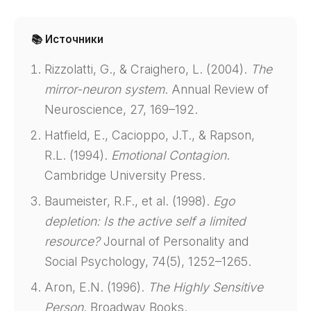
📚 Источники
Rizzolatti, G., & Craighero, L. (2004).
The
mirror-neuron system
. Annual Review of
Neuroscience, 27, 169–192.
Hatfield, E., Cacioppo, J.T., & Rapson,
R.L. (1994).
Emotional Contagion
.
Cambridge University Press.
Baumeister, R.F., et al. (1998).
Ego
depletion: Is the active self a limited
resource?
Journal of Personality and
Social Psychology, 74(5), 1252–1265.
Aron, E.N. (1996).
The Highly Sensitive
Person
. Broadway Books.