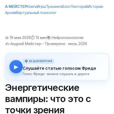
А МЕЙСТЕР
Книги
Игры
Тренинги
Блог
Лекторий
Истории
Архив
Виртуальный психолог
📅 19 мая 2026
⏱️ 13 мин
📚 Нейропсихология
✍️ Андрей Мейстер
✅ Проверено · июль 2026
🎧 АУДИОВЕРСИЯ
▶
Слушайте статью голосом Фреди
Голос Фреди · можно слушать в дороге
Энергетические
вампиры: что это с
точки зрения