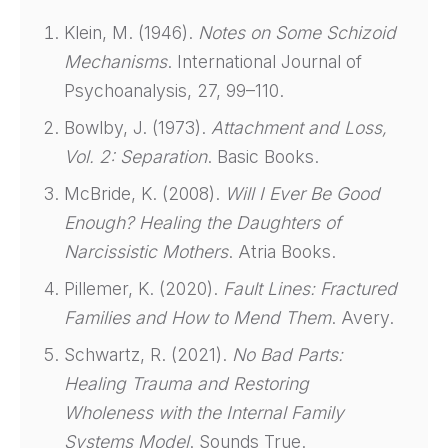
Klein, M. (1946).
Notes on Some Schizoid
Mechanisms
. International Journal of
Psychoanalysis, 27, 99–110.
Bowlby, J. (1973).
Attachment and Loss,
Vol. 2: Separation
. Basic Books.
McBride, K. (2008).
Will I Ever Be Good
Enough? Healing the Daughters of
Narcissistic Mothers
. Atria Books.
Pillemer, K. (2020).
Fault Lines: Fractured
Families and How to Mend Them
. Avery.
Schwartz, R. (2021).
No Bad Parts:
Healing Trauma and Restoring
Wholeness with the Internal Family
Systems Model
. Sounds True.