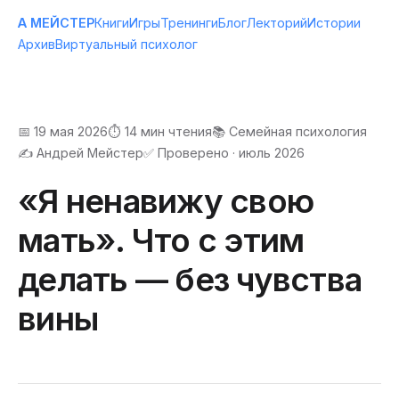
А МЕЙСТЕР
Книги
Игры
Тренинги
Блог
Лекторий
Истории
Архив
Виртуальный психолог
📅 19 мая 2026
⏱️ 14 мин чтения
📚 Семейная психология
✍️ Андрей Мейстер
✅ Проверено · июль 2026
«Я ненавижу свою
мать». Что с этим
делать — без чувства
вины