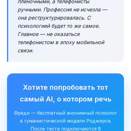
пленочными, а телефонисты
ручными. Профессия не исчезла —
она реструктурировалась. С
психологией будет то же самое.
Главное — не оказаться
телефонистом в эпоху мобильной
связи.
Хотите попробовать тот
самый AI, о котором речь
Фреди — бесплатный анонимный психолог
в гуманистической модели Роджерса.
После теста подключаются 8