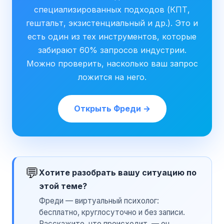
специализированных подходов (КПТ,
гештальт, экзистенциальный и др.). Это и
есть один из тех инструментов, которые
забирают 60% запросов индустрии.
Можно проверить, насколько ваш запрос
ложится на него.
Открыть Фреди →
💬
Хотите разобрать вашу ситуацию по
этой теме?
Фреди — виртуальный психолог:
бесплатно, круглосуточно и без записи.
Расскажите, что происходит, — он