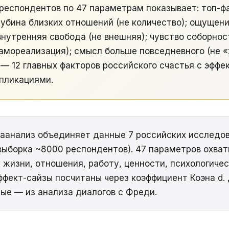
респондентов по 47 параметрам показывает: топ-ф
убина близких отношений (не количество); ощущени
внутренняя свобода (не внешняя); чувство соборнос
амореализация); смысл больше повседневного (не 
— 12 главных факторов российского счастья с эффе
пликациями.
анализ объединяет данные 7 российских исследов
выборка ~8000 респондентов). 47 параметров охва
 жизни, отношения, работу, ценности, психологиче
ффект-сайзы посчитаны через коэффициент Коэна d
ые — из анализа диалогов с Фреди.