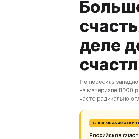
Больш
счасть
деле д
счаст
Не пересказ западно
на материале 8000 р
часто радикально от
ГЛАВНОЕ ЗА 30 СЕКУН
Российское счаст