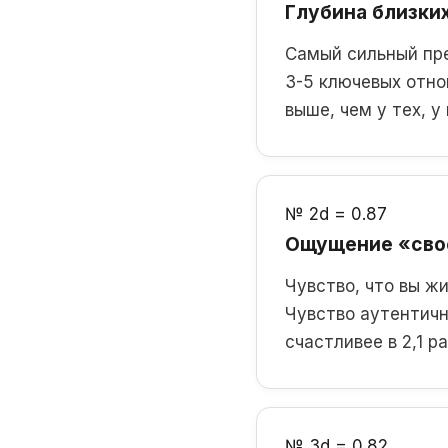
Глубина близки
Самый сильный пре
3-5 ключевых отно
выше, чем у тех, у
№ 2
d = 0.87
Ощущение «сво
Чувство, что вы ж
Чувство аутентичн
счастливее в 2,1 
№ 3
d = 0.82