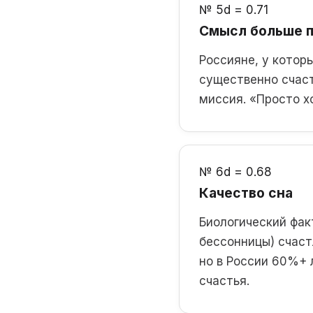
№ 5
d = 0.71
Смысл больше 
Россияне, у кото
существенно счаст
миссия. «Просто х
№ 6
d = 0.68
Качество сна
Биологический фак
бессонницы) счаст
но в России 60%+ 
счастья.