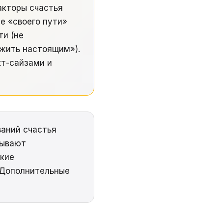
акторы счастья
е «своего пути»
ти (не
«жить настоящим»).
кт-сайзами и
аний счастья
тывают
ские
. Дополнительные