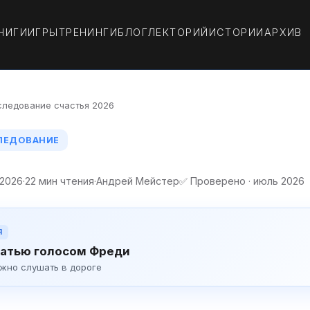
НИГИ
ИГРЫ
ТРЕНИНГИ
БЛОГ
ЛЕКТОРИЙ
ИСТОРИИ
АРХИВ
следование счастья 2026
СЛЕДОВАНИЕ
 2026
·
22 мин чтения
·
Андрей Мейстер
✅ Проверено · июль 2026
Я
атью голосом Фреди
ожно слушать в дороге