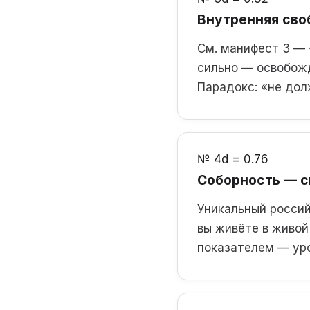
Внутренняя своб
См. манифест 3 — 
сильно — освобожд
Парадокс: «не дол
№ 4
d = 0.76
Соборность — с
Уникальный россий
вы живёте в живой
показателем — уро