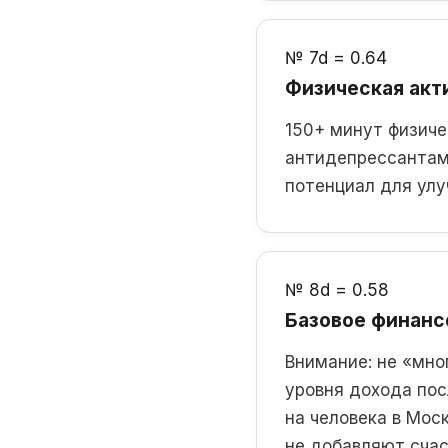
№ 7
d = 0.64
Физическая акт
150+ минут физиче
антидепрессантами
потенциал для улу
№ 8
d = 0.58
Базовое финанс
Внимание: не «мно
уровня дохода пос
на человека в Моск
не добавляют счас