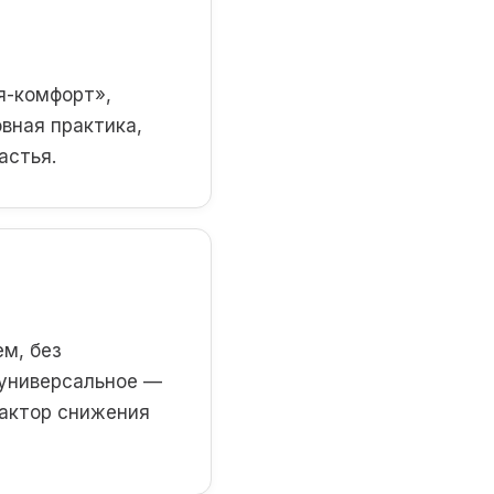
я-комфорт»,
вная практика,
астья.
ем, без
 универсальное —
фактор снижения