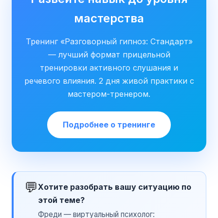
мастерства
Тренинг «Разговорный гипноз: Стандарт»
— лучший формат прицельной
тренировки активного слушания и
речевого влияния. 2 дня живой практики с
мастером-тренером.
Подробнее о тренинге
💬
Хотите разобрать вашу ситуацию по
этой теме?
Фреди — виртуальный психолог: