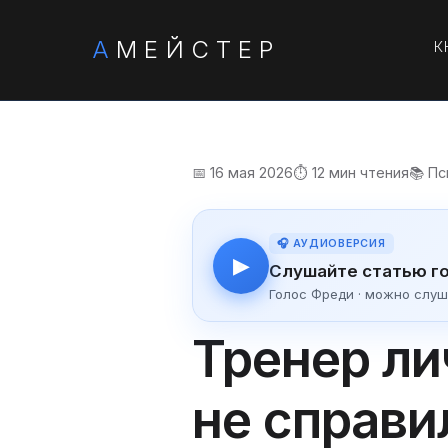
А
МЕЙСТЕР
К
📅 16 мая 2026
⏱️ 12 мин чтения
📚 Пс
🎧 АУДИОВЕРСИЯ
▶
Слушайте статью г
Голос Фреди · можно слуш
Тренер ли
не справи