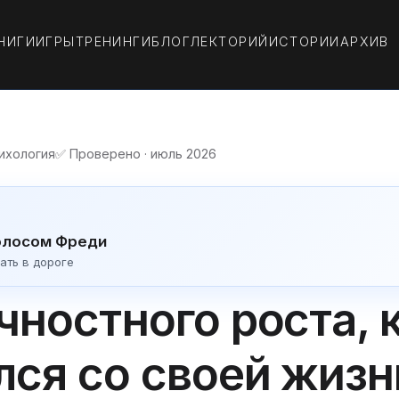
НИГИ
ИГРЫ
ТРЕНИНГИ
БЛОГ
ЛЕКТОРИЙ
ИСТОРИИ
АРХИВ
ихология
✅ Проверено · июль 2026
олосом Фреди
ать в дороге
чностного роста, 
лся со своей жизн