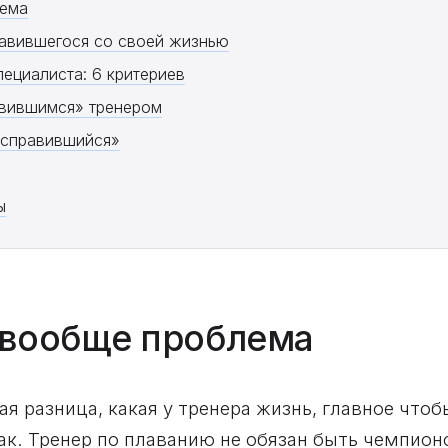
лема
равившегося со своей жизнью
пециалиста: 6 критериев
авившимся» тренером
 справившийся»
ы
 вообще проблема
ая разница, какая у тренера жизнь, главное что
так. Тренер по плаванию не обязан быть чемпио