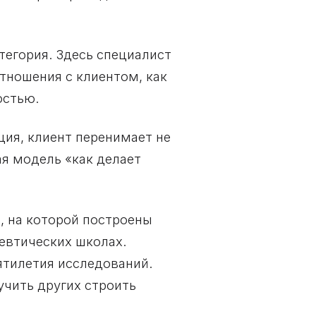
тегория. Здесь специалист
отношения с клиентом, как
остью.
ция, клиент перенимает не
ая модель «как делает
, на которой построены
евтических школах.
ятилетия исследований.
учить других строить