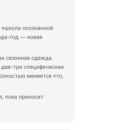
а «школа осознанной
ода-год — новая
ак сезонная одежда.
л две-три специфические
олностью меняется «то,
я, пока приносит