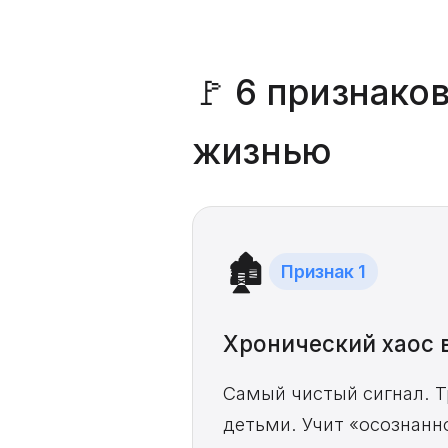
🚩 6 признако
жизнью
🏚️
Признак 1
Хронический хаос 
Самый чистый сигнал. Т
детьми. Учит «осознанн