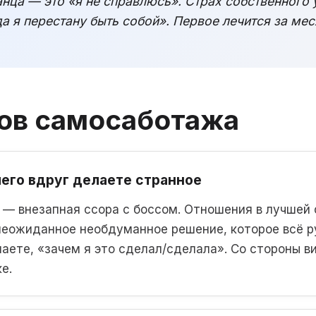
ца — это «я не справлюсь». Страх собственного 
да я перестану быть собой». Первое лечится за ме
ков самосаботажа
шего вдруг делаете странное
 — внезапная ссора с боссом. Отношения в лучшей 
неожиданное необдуманное решение, которое всё р
аете, «зачем я это сделал/сделала». Со стороны в
е.