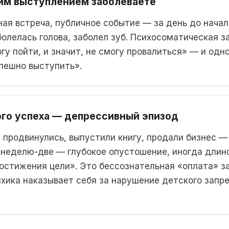
им выступлением заболеваете
ая встреча, публичное событие — за день до начал
олелась голова, заболел зуб. Психосоматическая з
огу пойти, и значит, не смогу провалиться» — и од
пешно выступить».
ого успеха — депрессивный эпизод
, продвинулись, выпустили книгу, продали бизнес 
 неделю-две — глубокое опустошение, иногда длино
остижения цели». Это бессознательная «оплата» за
хика наказывает себя за нарушение детского запре