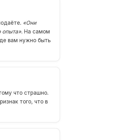
подаёте.
«Они
о опыта»
. На самом
где вам нужно быть
тому что страшно.
изнак того, что в